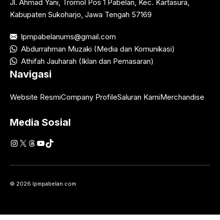
Jl. Ahmad Yani, Tromol Pos 1 Pabelan, Kec. Kartasura,
Kabupaten Sukoharjo, Jawa Tengah 57169
lpmpabelanums@gmail.com
Abdurrahman Muzaki (Media dan Komunikasi)
Athifah Jauharah (Iklan dan Pemasaran)
Navigasi
Website Resmi
Company Profile
Saluran Kami
Merchandise
Media Sosial
Instagram
X
Threads
YouTube
TikTok
© 2026 lpmpabelan.com