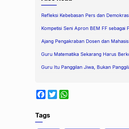
Refleksi Kebebasan Pers dan Demokras
Kompetisi Seni Apron BEM FF sebagai 
Ajang Pengakraban Dosen dan Mahasi
Guru Matematika Sekarang Harus Berk
Guru Itu Panggilan Jiwa, Bukan Panggil
F
T
W
a
w
h
c
itt
at
Tags
e
er
s