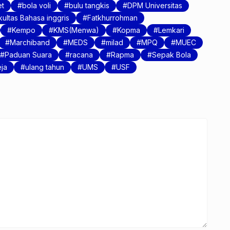
et
bola voli
bulu tangkis
DPM Universitas
ultas Bahasa inggris
Fatkhurrohman
Kempo
KMS(Menwa)
Kopma
Lemkari
Marchiband
MEDS
milad
MPQ
MUEC
Paduan Suara
racana
Rapma
Sepak Bola
eja
ulang tahun
UMS
USF