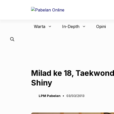
Langsung
ke
isi
Warta
In-Depth
Opini
Milad ke 18, Taekwon
Shiny
LPM Pabelan
03/03/2013