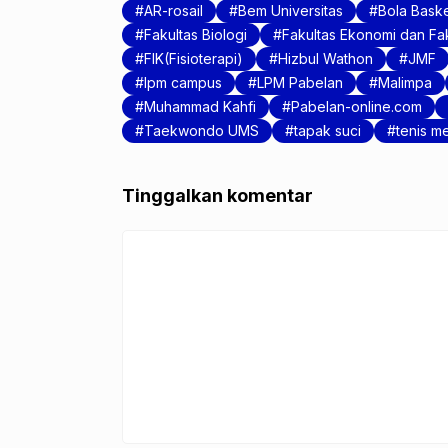
b
A
AR-rosail
Bem Universitas
Bola Bask
o
p
Fakultas Biologi
Fakultas Ekonomi dan Fak
FIK(Fisioterapi)
Hizbul Wathon
JMF
o
p
lpm campus
LPM Pabelan
Malimpa
k
Muhammad Kahfi
Pabelan-online.com
Taekwondo UMS
tapak suci
tenis m
Tinggalkan komentar
Komentar