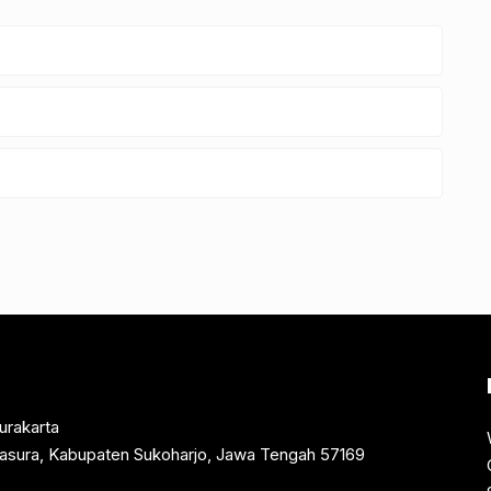
urakarta
rtasura, Kabupaten Sukoharjo, Jawa Tengah 57169