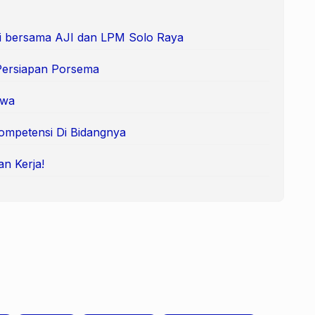
i bersama AJI dan LPM Solo Raya
Persiapan Porsema
swa
ompetensi Di Bidangnya
an Kerja!