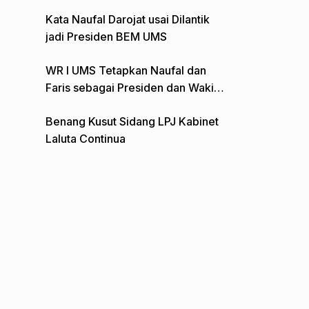
Gelar Aksi Depan Monumen Pers
Kata Naufal Darojat usai Dilantik
jadi Presiden BEM UMS
WR I UMS Tetapkan Naufal dan
Faris sebagai Presiden dan Wakil
Presiden BEM
Benang Kusut Sidang LPJ Kabinet
Laluta Continua