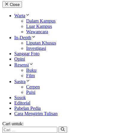
Close
Warta
Dalam Kampus
Luar Kampus
Wawancara
In-Depth
Liputan Khusus
Investigasi
Sanggar Foto
Opini
Resensi
Buku
Film
Sastra
Cerpen
Puisi
Sosok
Editorial
Pabelan Pedia
Cara Mengirim Tulisan
Cari untuk: