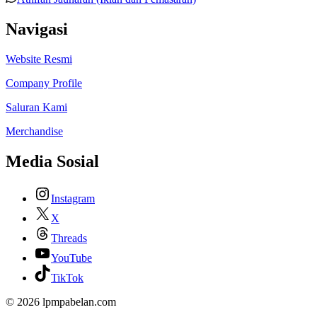
Navigasi
Website Resmi
Company Profile
Saluran Kami
Merchandise
Media Sosial
Instagram
X
Threads
YouTube
TikTok
© 2026 lpmpabelan.com