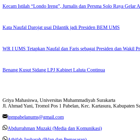
Kecam Istilah “Londo Ireng”, Jurnalis dan Persma Solo Raya Gelar
Kata Naufal Darojat usai Dilantik jadi Presiden BEM UMS
WR I UMS Tetapkan Naufal dan Faris sebagai Presiden dan Wakil 
Benang Kusut Sidang LPJ Kabinet Laluta Continua
Griya Mahasiswa, Universitas Muhammadiyah Surakarta
Jl. Ahmad Yani, Tromol Pos 1 Pabelan, Kec. Kartasura, Kabupaten 
lpmpabelanums@gmail.com
Abdurrahman Muzaki (Media dan Komunikasi)
Athifah Jauharah (Iklan dan Pemasaran)