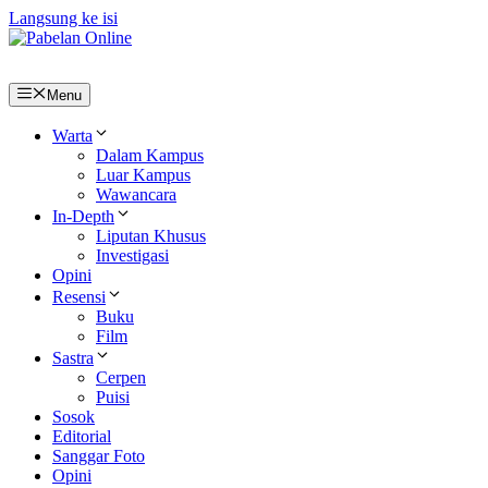
Langsung ke isi
Menu
Warta
Dalam Kampus
Luar Kampus
Wawancara
In-Depth
Liputan Khusus
Investigasi
Opini
Resensi
Buku
Film
Sastra
Cerpen
Puisi
Sosok
Editorial
Sanggar Foto
Opini