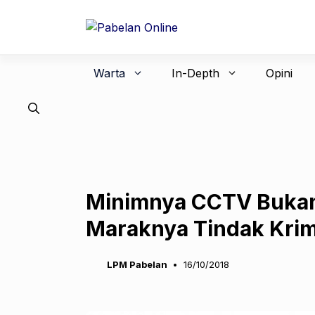
Langsung
ke
isi
Warta
In-Depth
Opini
Minimnya CCTV Buka
Maraknya Tindak Krim
LPM Pabelan
16/10/2018