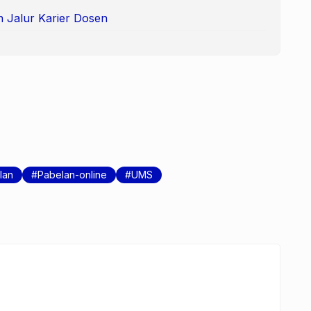
n Jalur Karier Dosen
lan
Pabelan-online
UMS