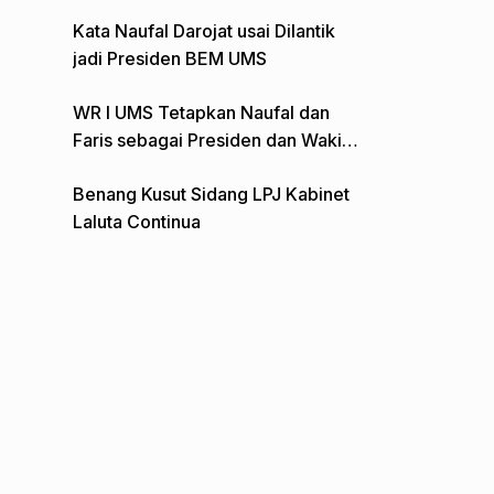
Gelar Aksi Depan Monumen Pers
Kata Naufal Darojat usai Dilantik
jadi Presiden BEM UMS
WR I UMS Tetapkan Naufal dan
Faris sebagai Presiden dan Wakil
Presiden BEM
Benang Kusut Sidang LPJ Kabinet
Laluta Continua