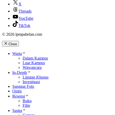
X
Threads
YouTube
TikTok
© 2026 lpmpabelan.com
Close
Warta
Dalam Kampus
Luar Kampus
Wawancara
In-Depth
Liputan Khusus
Investigasi
Sanggar Foto
Opini
Resensi
Buku
Film
Sastra