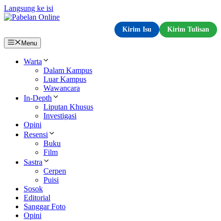
Langsung ke isi
Kirim Isu
Kirim Tulisan
Menu
Warta
Dalam Kampus
Luar Kampus
Wawancara
In-Depth
Liputan Khusus
Investigasi
Opini
Resensi
Buku
Film
Sastra
Cerpen
Puisi
Sosok
Editorial
Sanggar Foto
Opini