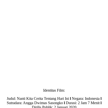
Identitas Film:
Judul: Nanti Kita Cerita Tentang Hari Ini
l
Negara: Indonesia
l
Sutradara: Angga Dwimas Sasongko
l
Durasi: 2 Jam 7 Menit
l
Dirilis Publik: 2 Januari 2020