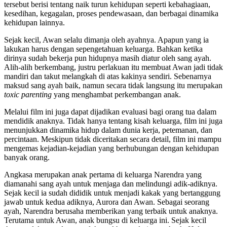
tersebut berisi tentang naik turun kehidupan seperti kebahagiaan,
kesedihan, kegagalan, proses pendewasaan, dan berbagai dinamika
kehidupan lainnya.
Sejak kecil, Awan selalu dimanja oleh ayahnya. Apapun yang ia
lakukan harus dengan sepengetahuan keluarga. Bahkan ketika
dirinya sudah bekerja pun hidupnya masih diatur oleh sang ayah.
Alih-alih berkembang, justru perlakuan itu membuat Awan jadi tidak
mandiri dan takut melangkah di atas kakinya sendiri. Sebenarnya
maksud sang ayah baik, namun secara tidak langsung itu merupakan
toxic parenting
yang menghambat perkembangan anak.
Melalui film ini juga dapat dijadikan evaluasi bagi orang tua dalam
mendidik anaknya. Tidak hanya tentang kisah keluarga, film ini juga
menunjukkan dinamika hidup dalam dunia kerja, petemanan, dan
percintaan. Meskipun tidak diceritakan secara detail, film ini mampu
mengemas kejadian-kejadian yang berhubungan dengan kehidupan
banyak orang.
Angkasa merupakan anak pertama di keluarga Narendra yang
diamanahi sang ayah untuk menjaga dan melindungi adik-adiknya.
Sejak kecil ia sudah dididik untuk menjadi kakak yang bertanggung
jawab untuk kedua adiknya, Aurora dan Awan. Sebagai seorang
ayah, Narendra berusaha memberikan yang terbaik untuk anaknya.
Terutama untuk Awan, anak bungsu di keluarga ini. Sejak kecil