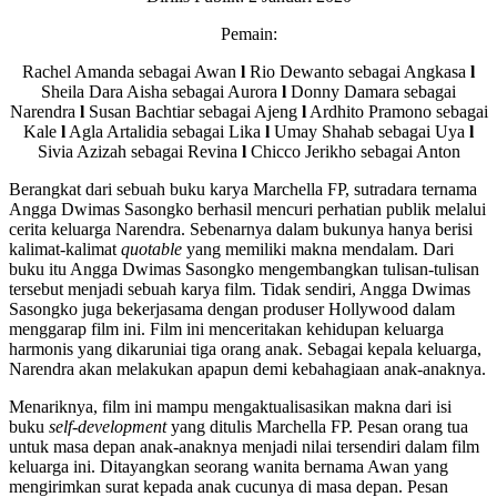
Pemain:
Rachel Amanda sebagai Awan
l
Rio Dewanto sebagai Angkasa
l
Sheila Dara Aisha sebagai Aurora
l
Donny Damara sebagai
Narendra
l
Susan Bachtiar sebagai Ajeng
l
Ardhito Pramono sebagai
Kale
l
Agla Artalidia sebagai Lika
l
Umay Shahab sebagai Uya
l
Sivia Azizah sebagai Revina
l
Chicco Jerikho sebagai Anton
Berangkat dari sebuah buku karya Marchella FP, sutradara ternama
Angga Dwimas Sasongko berhasil mencuri perhatian publik melalui
cerita keluarga Narendra. Sebenarnya dalam bukunya hanya berisi
kalimat-kalimat
quotable
yang memiliki makna mendalam. Dari
buku itu Angga Dwimas Sasongko mengembangkan tulisan-tulisan
tersebut menjadi sebuah karya film. Tidak sendiri, Angga Dwimas
Sasongko juga bekerjasama dengan produser Hollywood dalam
menggarap film ini. Film ini menceritakan kehidupan keluarga
harmonis yang dikaruniai tiga orang anak. Sebagai kepala keluarga,
Narendra akan melakukan apapun demi kebahagiaan anak-anaknya.
Menariknya, film ini mampu mengaktualisasikan makna dari isi
buku
self-development
yang ditulis Marchella FP. Pesan orang tua
untuk masa depan anak-anaknya menjadi nilai tersendiri dalam film
keluarga ini. Ditayangkan seorang wanita bernama Awan yang
mengirimkan surat kepada anak cucunya di masa depan. Pesan