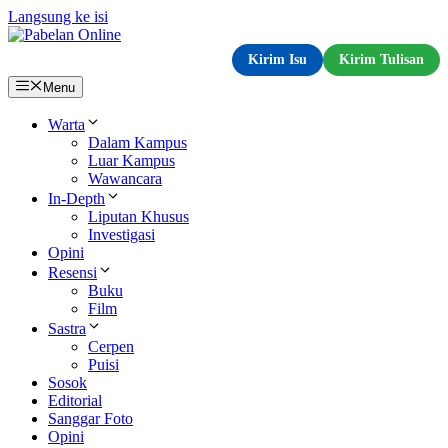
Langsung ke isi
Kirim Isu
Kirim Tulisan
Menu
Warta
Dalam Kampus
Luar Kampus
Wawancara
In-Depth
Liputan Khusus
Investigasi
Opini
Resensi
Buku
Film
Sastra
Cerpen
Puisi
Sosok
Editorial
Sanggar Foto
Opini