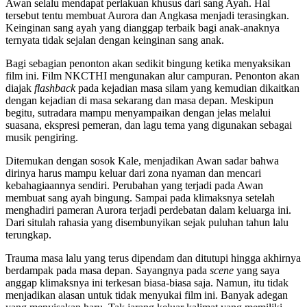
Awan selalu mendapat perlakuan khusus dari sang Ayah. Hal
tersebut tentu membuat Aurora dan Angkasa menjadi terasingkan.
Keinginan sang ayah yang dianggap terbaik bagi anak-anaknya
ternyata tidak sejalan dengan keinginan sang anak.
Bagi sebagian penonton akan sedikit bingung ketika menyaksikan
film ini. Film NKCTHI mengunakan alur campuran. Penonton akan
diajak
flashback
pada kejadian masa silam yang kemudian dikaitkan
dengan kejadian di masa sekarang dan masa depan. Meskipun
begitu, sutradara mampu menyampaikan dengan jelas melalui
suasana, ekspresi pemeran, dan lagu tema yang digunakan sebagai
musik pengiring.
Ditemukan dengan sosok Kale, menjadikan Awan sadar bahwa
dirinya harus mampu keluar dari zona nyaman dan mencari
kebahagiaannya sendiri. Perubahan yang terjadi pada Awan
membuat sang ayah bingung. Sampai pada klimaksnya setelah
menghadiri pameran Aurora terjadi perdebatan dalam keluarga ini.
Dari situlah rahasia yang disembunyikan sejak puluhan tahun lalu
terungkap.
Trauma masa lalu yang terus dipendam dan ditutupi hingga akhirnya
berdampak pada masa depan. Sayangnya pada
scene
yang saya
anggap klimaksnya ini terkesan biasa-biasa saja. Namun, itu tidak
menjadikan alasan untuk tidak menyukai film ini. Banyak adegan