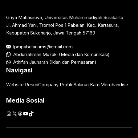
Griya Mahasiswa, Universitas Muhammadiyah Surakarta
Jl. Ahmad Yani, Tromol Pos 1 Pabelan, Kec. Kartasura,
Kabupaten Sukoharjo, Jawa Tengah 57169
lpmpabelanums@gmail.com
Abdurrahman Muzaki (Media dan Komunikasi)
Athifah Jauharah (Iklan dan Pemasaran)
Navigasi
Website Resmi
Company Profile
Saluran Kami
Merchandise
Media Sosial
Instagram
X
Threads
YouTube
TikTok