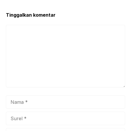
o
p
k
Tinggalkan komentar
Komentar
Nama
Surel