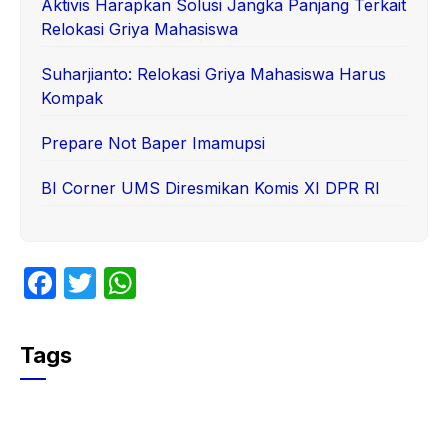
Aktivis Harapkan Solusi Jangka Panjang Terkait
Relokasi Griya Mahasiswa
Suharjianto: Relokasi Griya Mahasiswa Harus
Kompak
Prepare Not Baper Imamupsi
BI Corner UMS Diresmikan Komis XI DPR RI
F
T
W
a
w
h
c
itt
at
Tags
e
er
s
b
A
o
p