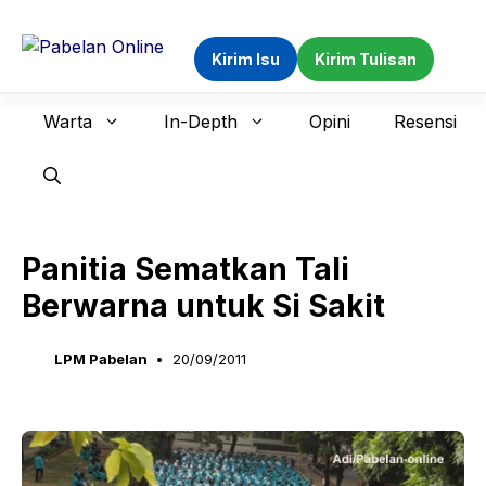
Langsung
ke
Kirim Isu
Kirim Tulisan
isi
Warta
In-Depth
Opini
Resensi
Panitia Sematkan Tali
Berwarna untuk Si Sakit
LPM Pabelan
20/09/2011