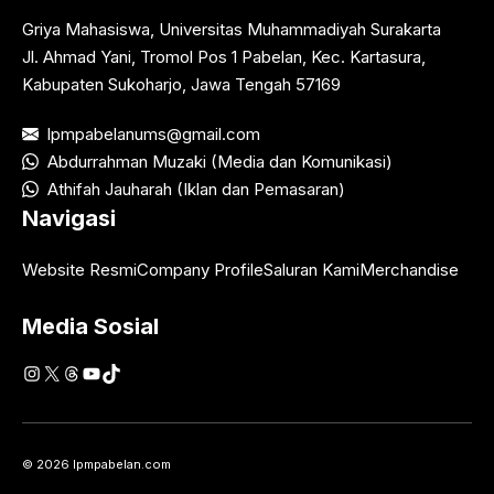
Griya Mahasiswa, Universitas Muhammadiyah Surakarta
Jl. Ahmad Yani, Tromol Pos 1 Pabelan, Kec. Kartasura,
Kabupaten Sukoharjo, Jawa Tengah 57169
lpmpabelanums@gmail.com
Abdurrahman Muzaki (Media dan Komunikasi)
Athifah Jauharah (Iklan dan Pemasaran)
Navigasi
Website Resmi
Company Profile
Saluran Kami
Merchandise
Media Sosial
Instagram
X
Threads
YouTube
TikTok
© 2026 lpmpabelan.com