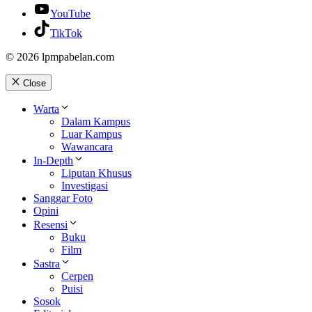
YouTube
TikTok
© 2026 lpmpabelan.com
Close
Warta
Dalam Kampus
Luar Kampus
Wawancara
In-Depth
Liputan Khusus
Investigasi
Sanggar Foto
Opini
Resensi
Buku
Film
Sastra
Cerpen
Puisi
Sosok