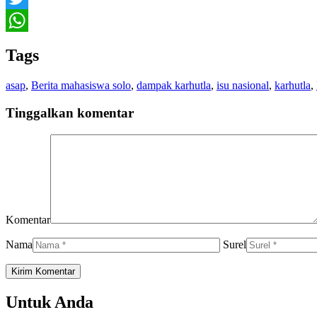
Twitter
WhatsApp
Tags
asap
,
Berita mahasiswa solo
,
dampak karhutla
,
isu nasional
,
karhutla
,
Tinggalkan komentar
Komentar
Nama
Surel
Untuk Anda