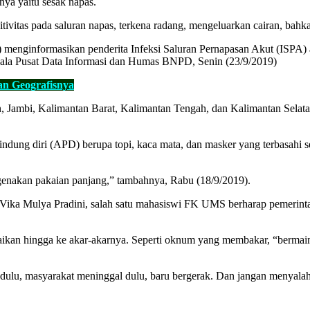
nya yaitu sesak napas.
ivitas pada saluran napas, terkena radang, mengeluarkan cairan, bahka
nginformasikan penderita Infeksi Saluran Pernapasan Akut (ISPA) ak
pala Pusat Data Informasi dan Humas BNPD, Senin (23/9/2019)
n Geografisnya
, Jambi, Kalimantan Barat, Kalimantan Tengah, dan Kalimantan Selata
dung diri (APD) berupa topi, kaca mata, dan masker yang terbasahi sed
nakan pakaian panjang,” tambahnya, Rabu (18/9/2019).
, Vika Mulya Pradini, salah satu mahasiswi FK UMS berharap pemerint
aikan hingga ke akar-akarnya. Seperti oknum yang membakar, “bermai
dulu, masyarakat meninggal dulu, baru bergerak. Dan jangan menyal