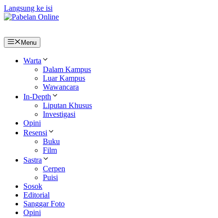
Langsung ke isi
Menu
Warta
Dalam Kampus
Luar Kampus
Wawancara
In-Depth
Liputan Khusus
Investigasi
Opini
Resensi
Buku
Film
Sastra
Cerpen
Puisi
Sosok
Editorial
Sanggar Foto
Opini