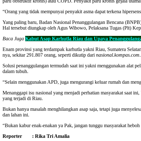
paru obstruktif kronis) atau COPD. Penyakit paru kronis gejala utama
“Orang yang tidak mempunyai penyakit asma dapat terkena hipersensit
Yang paling baru, Badan Nasional Penanggulangan Bencana (BNPB) me
Hal tersebut diungkap oleh Agus Wibowo, Pelaksana Tugas (Plt) Ke
Baca Juga
Kabut Asap Karhutla Riau dan Upaya Penanggulanga
Enam provinsi yang terdampak karhutla yakni Riau, Sumatera Selatan
nya, sekitar 291.807 orang, seperti dikutip dari
nasional.kompas.com
.
Solusi penanggulangan termudah saat ini yakni menggunakan alat pelin
dalam tubuh.
“Selain menggunakan APD, juga mengurangi keluar rumah dan menge
Menanggapi isu nasional yang menjadi perhatian masyarakat saat ini
yang terjadi di Riau.
Bukan hanya masalah menghilangkan asap saja, tetapi juga menyeles
dan lahan ini.
“Bukan kabur enak-enakan ya Pak, jangan tunggu masyarakat heboh 
Reporter : Rika Tri Amalia