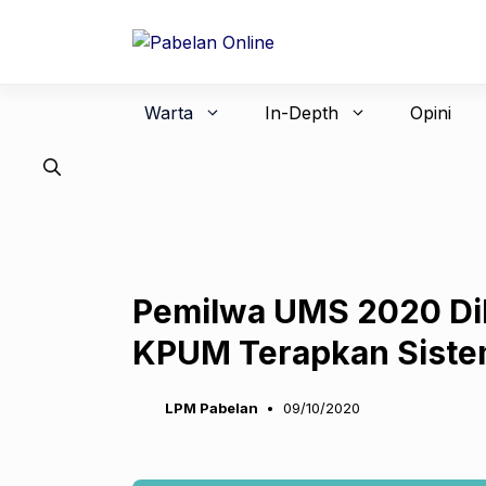
Langsung
ke
isi
Warta
In-Depth
Opini
Pemilwa UMS 2020 Dil
KPUM Terapkan Siste
LPM Pabelan
09/10/2020