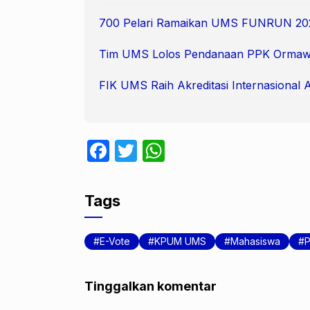
700 Pelari Ramaikan UMS FUNRUN 20
Tim UMS Lolos Pendanaan PPK Ormaw
FIK UMS Raih Akreditasi Internasional 
F
T
W
a
w
h
c
itt
at
Tags
e
er
s
b
A
E-Vote
KPUM UMS
Mahasiswa
P
o
p
o
p
Tinggalkan komentar
k