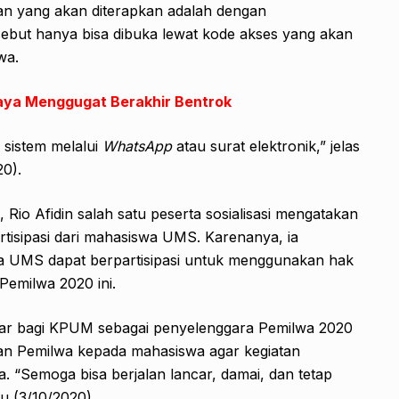
n yang akan diterapkan adalah dengan
ebut hanya bisa dibuka lewat kode akses yang akan
wa.
Raya Menggugat Berakhir Bentrok
 sistem melalui
WhatsApp
atau surat elektronik,” jelas
0).
io Afidin salah satu peserta sosialisasi mengatakan
tisipasi dari mahasiswa UMS. Karenanya, ia
wa UMS dapat berpartisipasi untuk menggunakan hak
Pemilwa 2020 ini.
sar bagi KPUM sebagai penyelenggara Pemilwa 2020
an Pemilwa kepada mahasiswa agar kegiatan
a. “Semoga bisa berjalan lancar, damai, dan tetap
u (3/10/2020).