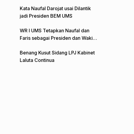
Gelar Aksi Depan Monumen Pers
Kata Naufal Darojat usai Dilantik
jadi Presiden BEM UMS
WR I UMS Tetapkan Naufal dan
Faris sebagai Presiden dan Wakil
Presiden BEM
Benang Kusut Sidang LPJ Kabinet
Laluta Continua