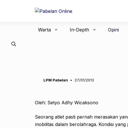
Langsung
ke
isi
Warta
In-Depth
Opini
LPM Pabelan
27/01/2013
Oleh: Setyo Adhy Wicaksono
Seorang atlet pasti pernah merasakan ya
mobilitas dalam berolahraga. Kondisi yang