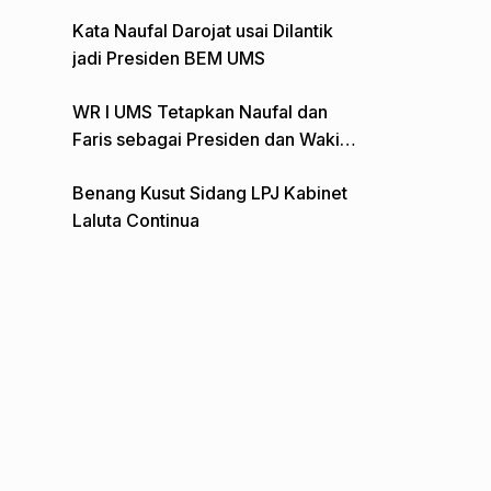
Gelar Aksi Depan Monumen Pers
Kata Naufal Darojat usai Dilantik
jadi Presiden BEM UMS
WR I UMS Tetapkan Naufal dan
Faris sebagai Presiden dan Wakil
Presiden BEM
Benang Kusut Sidang LPJ Kabinet
Laluta Continua