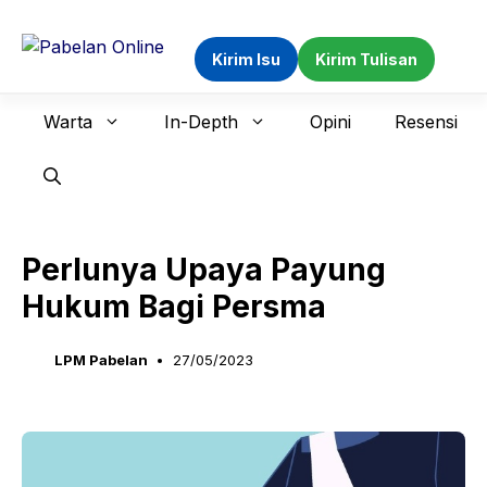
Langsung
ke
Kirim Isu
Kirim Tulisan
isi
Warta
In-Depth
Opini
Resensi
Perlunya Upaya Payung
Hukum Bagi Persma
LPM Pabelan
27/05/2023