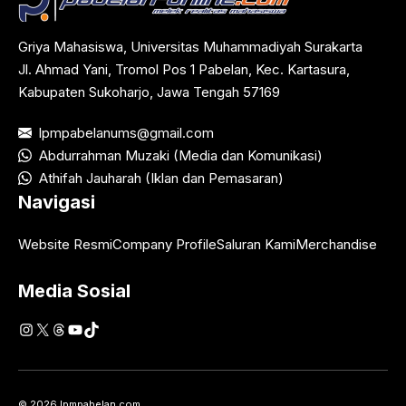
Griya Mahasiswa, Universitas Muhammadiyah Surakarta
Jl. Ahmad Yani, Tromol Pos 1 Pabelan, Kec. Kartasura,
Kabupaten Sukoharjo, Jawa Tengah 57169
lpmpabelanums@gmail.com
Abdurrahman Muzaki (Media dan Komunikasi)
Athifah Jauharah (Iklan dan Pemasaran)
Navigasi
Website Resmi
Company Profile
Saluran Kami
Merchandise
Media Sosial
Instagram
X
Threads
YouTube
TikTok
© 2026 lpmpabelan.com