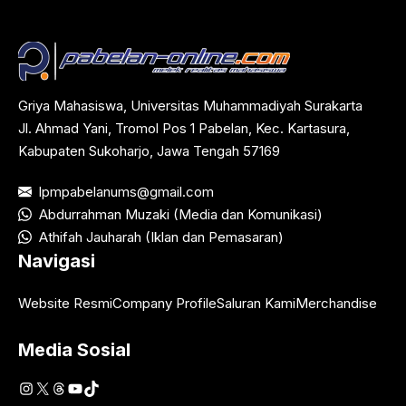
Griya Mahasiswa, Universitas Muhammadiyah Surakarta
Jl. Ahmad Yani, Tromol Pos 1 Pabelan, Kec. Kartasura,
Kabupaten Sukoharjo, Jawa Tengah 57169
lpmpabelanums@gmail.com
Abdurrahman Muzaki (Media dan Komunikasi)
Athifah Jauharah (Iklan dan Pemasaran)
Navigasi
Website Resmi
Company Profile
Saluran Kami
Merchandise
Media Sosial
Instagram
X
Threads
YouTube
TikTok