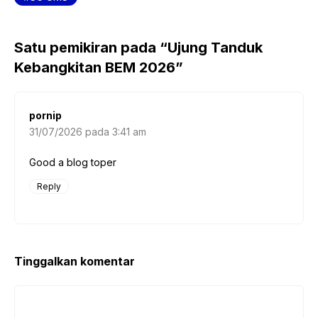
o
p
o
p
k
Satu pemikiran pada “Ujung Tanduk
Kebangkitan BEM 2026”
pornip
31/07/2026 pada 3:41 am
Good a blog toper
Reply
Tinggalkan komentar
Komentar