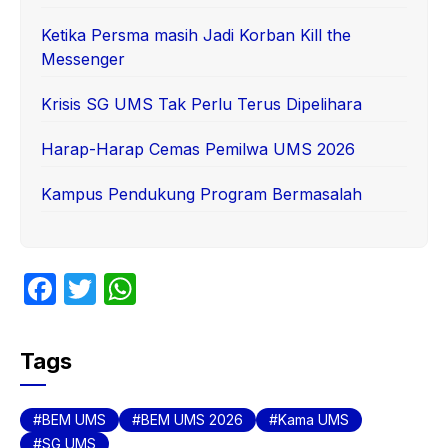
Ketika Persma masih Jadi Korban Kill the
Messenger
Krisis SG UMS Tak Perlu Terus Dipelihara
Harap-Harap Cemas Pemilwa UMS 2026
Kampus Pendukung Program Bermasalah
F
T
W
a
w
h
c
itt
at
Tags
e
er
s
b
A
BEM UMS
BEM UMS 2026
Kama UMS
SG UMS