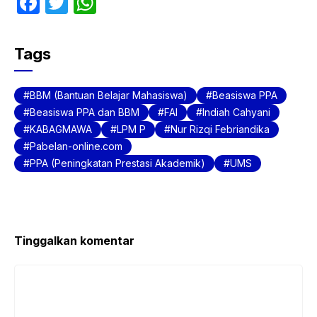
F
T
W
a
w
h
c
itt
at
Tags
e
er
s
b
A
BBM (Bantuan Belajar Mahasiswa)
Beasiswa PPA
o
p
Beasiswa PPA dan BBM
FAI
Indiah Cahyani
KABAGMAWA
LPM P
Nur Rizqi Febriandika
o
p
Pabelan-online.com
k
PPA (Peningkatan Prestasi Akademik)
UMS
Tinggalkan komentar
Komentar