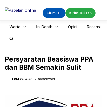
Langsung
ke
Kirim Isu
Kirim Tulisan
isi
Warta
In-Depth
Opini
Resensi
Persyaratan Beasiswa PPA
dan BBM Semakin Sulit
LPM Pabelan
09/03/2013