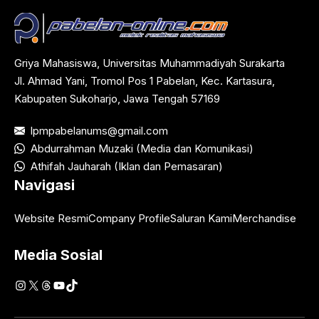
Griya Mahasiswa, Universitas Muhammadiyah Surakarta
Jl. Ahmad Yani, Tromol Pos 1 Pabelan, Kec. Kartasura,
Kabupaten Sukoharjo, Jawa Tengah 57169
lpmpabelanums@gmail.com
Abdurrahman Muzaki (Media dan Komunikasi)
Athifah Jauharah (Iklan dan Pemasaran)
Navigasi
Website Resmi
Company Profile
Saluran Kami
Merchandise
Media Sosial
Instagram
X
Threads
YouTube
TikTok