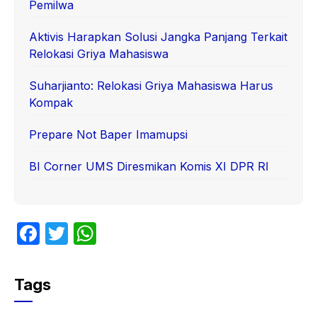
Pemilwa
Aktivis Harapkan Solusi Jangka Panjang Terkait
Relokasi Griya Mahasiswa
Suharjianto: Relokasi Griya Mahasiswa Harus
Kompak
Prepare Not Baper Imamupsi
BI Corner UMS Diresmikan Komis XI DPR RI
F
T
W
a
w
h
c
itt
at
Tags
e
er
s