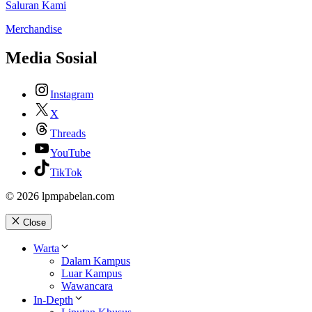
Saluran Kami
Merchandise
Media Sosial
Instagram
X
Threads
YouTube
TikTok
© 2026 lpmpabelan.com
Close
Warta
Dalam Kampus
Luar Kampus
Wawancara
In-Depth