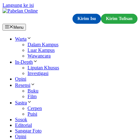
Langsung ke isi
Kirim Isu
Kirim Tulisan
Menu
Warta
Dalam Kampus
Luar Kampus
Wawancara
In-Depth
Liputan Khusus
Investigasi
Opini
Resensi
Buku
Film
Sastra
Cerpen
Puisi
Sosok
Editorial
Sanggar Foto
Opini