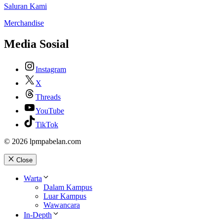
Saluran Kami
Merchandise
Media Sosial
Instagram
X
Threads
YouTube
TikTok
© 2026 lpmpabelan.com
Close
Warta
Dalam Kampus
Luar Kampus
Wawancara
In-Depth