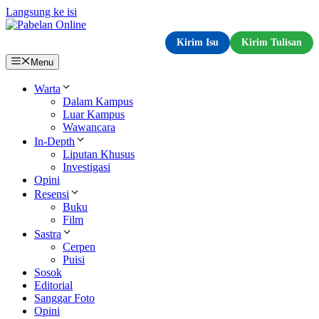
Langsung ke isi
Kirim Isu
Kirim Tulisan
Menu
Warta
Dalam Kampus
Luar Kampus
Wawancara
In-Depth
Liputan Khusus
Investigasi
Opini
Resensi
Buku
Film
Sastra
Cerpen
Puisi
Sosok
Editorial
Sanggar Foto
Opini