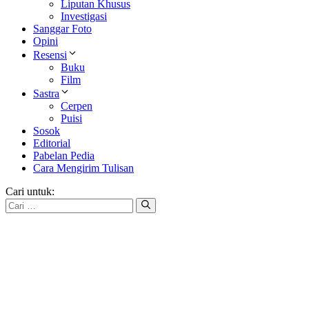
Liputan Khusus
Investigasi
Sanggar Foto
Opini
Resensi
Buku
Film
Sastra
Cerpen
Puisi
Sosok
Editorial
Pabelan Pedia
Cara Mengirim Tulisan
Cari untuk: