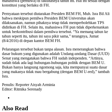
mahasiswa (pemilwa) di fakultasnya tahun ini. Hal ini sesuai dengan
konstitusi yang berlaku di FH.
Pernyataan tersebut diutarakan Presiden BEM FH, Muh. Isra Bil Ali
bahwa meskipun pemilwa Presiden BEM Universitas akan
dilaksanakan, namun pihaknya tetap tidak memperbolehkan TPS
didirikan di FH. Selain itu, mahasiswa FH pun tidak diperkenankan
untuk berkontribusi dalam pemilwa tersebut. “Ya memang tahun ke
tahun seperti itu, tahun ini saya pikir sama,” terangnya, Jumat
(8/4/2016) di depan kantor BEM FH.
Pelarangan tersebut bukan tanpa alasan. Isra menerangkan bahwa
dasar hukum yang digunakan adalah Undang-undang Dasar (UUD)
Senat yang mengatakan bahwa FH sudah independen. “Artinya,
sudah tidak ada lagi hubungan-hubungan politik dengan BEM U.
Bukan hanya langsung ngomong saja, kita mempunyai suatu dasar
yang makanya tidak mau bergabung (dengan BEM U-red),” tambah
Isra.
Penulis: Reporter Aisyah Arminia
Editor: Ritmika Serenady
Also Read