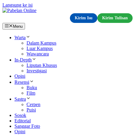
Langsung ke isi
Kirim Isu
Kirim Tulisan
Menu
Warta
Dalam Kampus
Luar Kampus
Wawancara
In-Depth
Liputan Khusus
Investigasi
Opini
Resensi
Buku
Film
Sastra
Cerpen
Puisi
Sosok
Editorial
Sanggar Foto
Opini