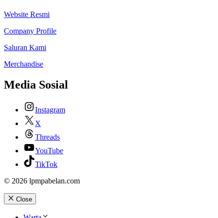
Website Resmi
Company Profile
Saluran Kami
Merchandise
Media Sosial
Instagram
X
Threads
YouTube
TikTok
© 2026 lpmpabelan.com
Close
Warta