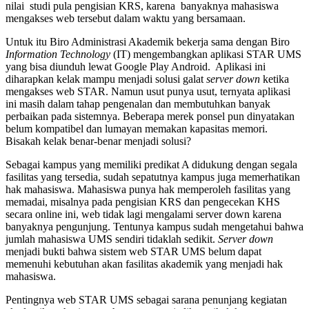
nilai studi pula pengisian KRS, karena banyaknya mahasiswa
mengakses web tersebut dalam waktu yang bersamaan.
Untuk itu Biro Administrasi Akademik bekerja sama dengan Biro
Information Technology
(IT) mengembangkan aplikasi STAR UMS
yang bisa diunduh lewat Google Play Android. Aplikasi ini
diharapkan kelak mampu menjadi solusi galat
server down
ketika
mengakses web STAR. Namun usut punya usut, ternyata aplikasi
ini masih dalam tahap pengenalan dan membutuhkan banyak
perbaikan pada sistemnya. Beberapa merek ponsel pun dinyatakan
belum kompatibel dan lumayan memakan kapasitas memori.
Bisakah kelak benar-benar menjadi solusi?
Sebagai kampus yang memiliki predikat A didukung dengan segala
fasilitas yang tersedia, sudah sepatutnya kampus juga memerhatikan
hak mahasiswa. Mahasiswa punya hak memperoleh fasilitas yang
memadai, misalnya pada pengisian KRS dan pengecekan KHS
secara online ini, web tidak lagi mengalami server down karena
banyaknya pengunjung. Tentunya kampus sudah mengetahui bahwa
jumlah mahasiswa UMS sendiri tidaklah sedikit.
Server down
menjadi bukti bahwa sistem web STAR UMS belum dapat
memenuhi kebutuhan akan fasilitas akademik yang menjadi hak
mahasiswa.
Pentingnya web STAR UMS sebagai sarana penunjang kegiatan