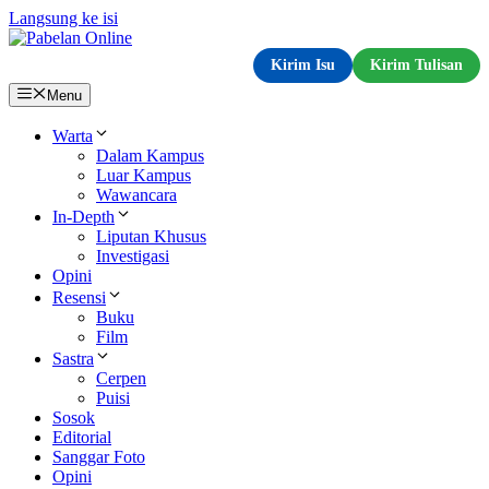
Langsung ke isi
Kirim Isu
Kirim Tulisan
Menu
Warta
Dalam Kampus
Luar Kampus
Wawancara
In-Depth
Liputan Khusus
Investigasi
Opini
Resensi
Buku
Film
Sastra
Cerpen
Puisi
Sosok
Editorial
Sanggar Foto
Opini