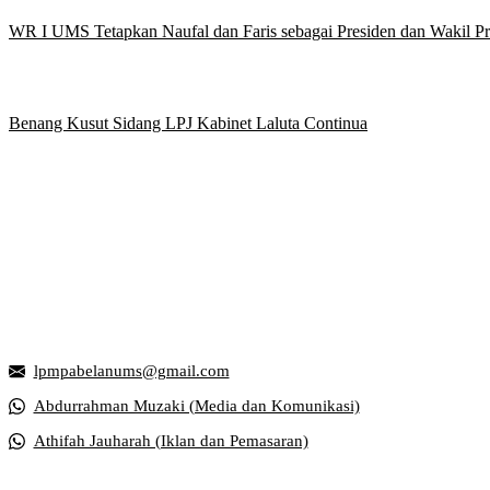
WR I UMS Tetapkan Naufal dan Faris sebagai Presiden dan Wakil 
Benang Kusut Sidang LPJ Kabinet Laluta Continua
Griya Mahasiswa, Universitas Muhammadiyah Surakarta
Jl. Ahmad Yani, Tromol Pos 1 Pabelan, Kec. Kartasura, Kabupaten S
lpmpabelanums@gmail.com
Abdurrahman Muzaki (Media dan Komunikasi)
Athifah Jauharah (Iklan dan Pemasaran)