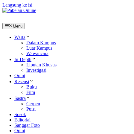
Langsung ke isi
Menu
Warta
Dalam Kampus
Luar Kampus
Wawancara
In-Depth
Liputan Khusus
Investigasi
Opini
Resensi
Buku
Film
Sastra
Cerpen
Puisi
Sosok
Editorial
Sanggar Foto
Opini