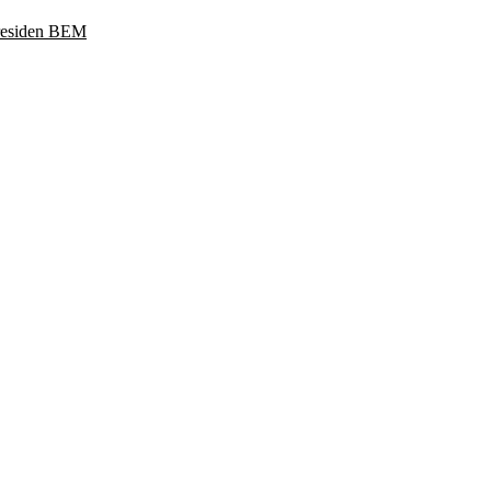
Presiden BEM
ukoharjo, Jawa Tengah 57169