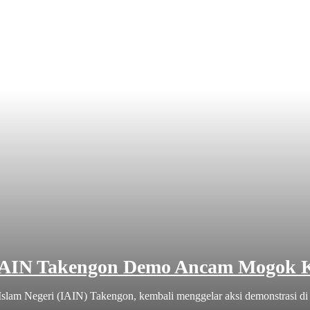
IAIN Takengon Demo Ancam Mogok K
slam Negeri (IAIN) Takengon, kembali menggelar aksi demonstrasi di