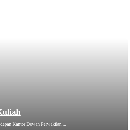
uliah
 depan Kantor Dewan Perwakilan ...