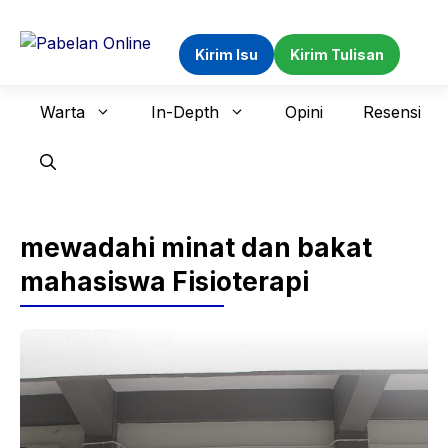
Langsung
ke
Kirim Isu
Kirim Tulisan
isi
Warta
In-Depth
Opini
Resensi
mewadahi minat dan bakat
mahasiswa Fisioterapi