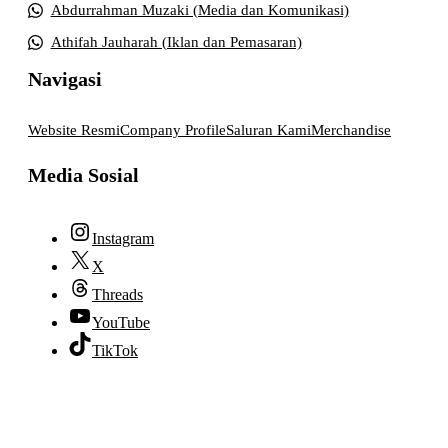
Abdurrahman Muzaki (Media dan Komunikasi)
Athifah Jauharah (Iklan dan Pemasaran)
Navigasi
Website Resmi
Company Profile
Saluran Kami
Merchandise
Media Sosial
Instagram
X
Threads
YouTube
TikTok
© 2026 lpmpabelan.com