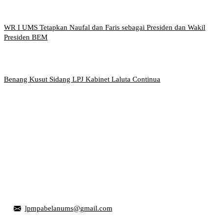
WR I UMS Tetapkan Naufal dan Faris sebagai Presiden dan Wakil
Presiden BEM
Benang Kusut Sidang LPJ Kabinet Laluta Continua
Griya Mahasiswa, Universitas Muhammadiyah Surakarta
Jl. Ahmad Yani, Tromol Pos 1 Pabelan, Kec. Kartasura,
Kabupaten Sukoharjo, Jawa Tengah 57169
lpmpabelanums@gmail.com