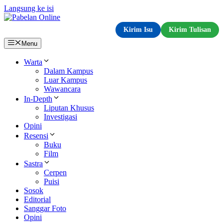
Langsung ke isi
Kirim Isu
Kirim Tulisan
Menu
Warta
Dalam Kampus
Luar Kampus
Wawancara
In-Depth
Liputan Khusus
Investigasi
Opini
Resensi
Buku
Film
Sastra
Cerpen
Puisi
Sosok
Editorial
Sanggar Foto
Opini