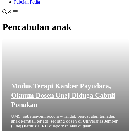
Pabelan Pedia
Pencabulan anak
Modus Terapi Kanker Payudara,
Oknum Dosen Unej Diduga Cabuli
Ponakan
UMS, pabelan-online.com – Tindak pencabulan terhadap
anak kembali terjadi, seorang dosen di Universitas Jember
(Unej) berinisial RH dilaporkan atas dugaan ...