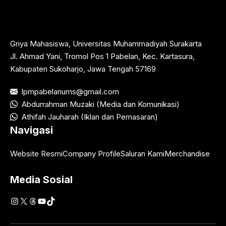
Griya Mahasiswa, Universitas Muhammadiyah Surakarta
Jl. Ahmad Yani, Tromol Pos 1 Pabelan, Kec. Kartasura,
Kabupaten Sukoharjo, Jawa Tengah 57169
lpmpabelanums@gmail.com
Abdurrahman Muzaki (Media dan Komunikasi)
Athifah Jauharah (Iklan dan Pemasaran)
Navigasi
Website Resmi
Company Profile
Saluran Kami
Merchandise
Media Sosial
Instagram
X
Threads
YouTube
TikTok