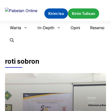
Langsung
ke
Kirim Isu
Kirim Tulisan
isi
Warta
In-Depth
Opini
Resensi
roti sobron