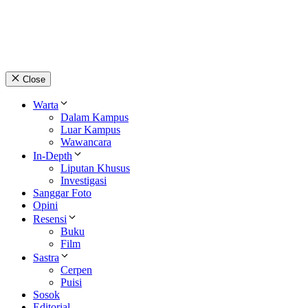
© 2026 lpmpabelan.com
Close
Warta
Dalam Kampus
Luar Kampus
Wawancara
In-Depth
Liputan Khusus
Investigasi
Sanggar Foto
Opini
Resensi
Buku
Film
Sastra
Cerpen
Puisi
Sosok
Editorial