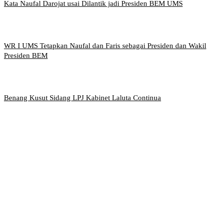
Kata Naufal Darojat usai Dilantik jadi Presiden BEM UMS
WR I UMS Tetapkan Naufal dan Faris sebagai Presiden dan Wakil
Presiden BEM
Benang Kusut Sidang LPJ Kabinet Laluta Continua
Griya Mahasiswa, Universitas Muhammadiyah Surakarta
Jl. Ahmad Yani, Tromol Pos 1 Pabelan, Kec. Kartasura,
Kabupaten Sukoharjo, Jawa Tengah 57169