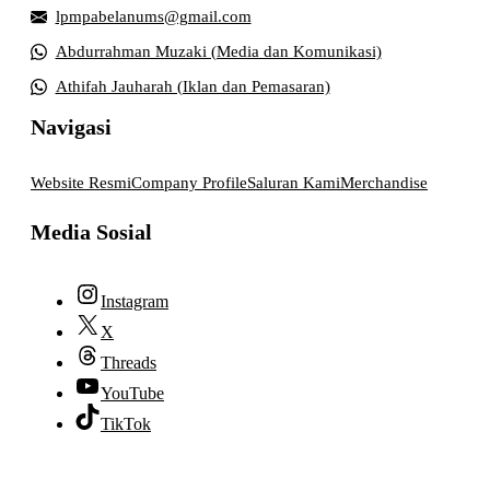
lpmpabelanums@gmail.com
Abdurrahman Muzaki (Media dan Komunikasi)
Athifah Jauharah (Iklan dan Pemasaran)
Navigasi
Website Resmi
Company Profile
Saluran Kami
Merchandise
Media Sosial
Instagram
X
Threads
YouTube
TikTok