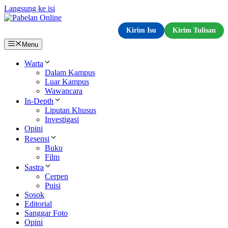
Langsung ke isi
Kirim Isu
Kirim Tulisan
Menu
Warta
Dalam Kampus
Luar Kampus
Wawancara
In-Depth
Liputan Khusus
Investigasi
Opini
Resensi
Buku
Film
Sastra
Cerpen
Puisi
Sosok
Editorial
Sanggar Foto
Opini