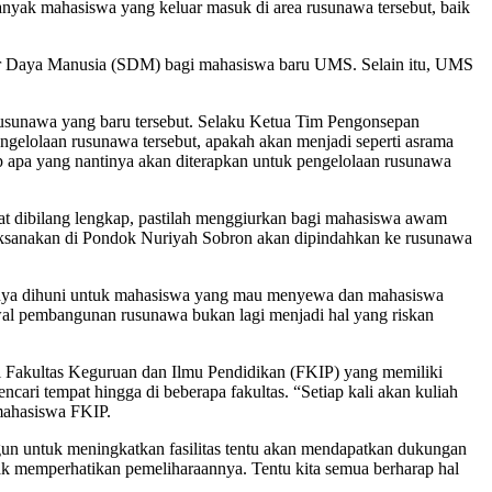
nyak mahasiswa yang keluar masuk di area rusunawa tersebut, baik
er Daya Manusia (SDM) bagi mahasiswa baru UMS. Selain itu, UMS
 rusunawa yang baru tersebut. Selaku Ketua Tim Pengonsepan
gelolaan rusunawa tersebut, apakah akan menjadi seperti asrama
p apa yang nantinya akan diterapkan untuk pengelolaan rusunawa
pat dibilang lengkap, pastilah menggiurkan bagi mahasiswa awam
ksanakan di Pondok Nuriyah Sobron akan dipindahkan ke rusunawa
 hanya dihuni untuk mahasiswa yang mau menyewa dan mahasiswa
awal pembangunan rusunawa bukan lagi menjadi hal yang riskan
di Fakultas Keguruan dan Ilmu Pendidikan (FKIP) yang memiliki
ri tempat hingga di beberapa fakultas. “Setiap kali akan kuliah
 mahasiswa FKIP.
un untuk meningkatkan fasilitas tentu akan mendapatkan dukungan
 memperhatikan pemeliharaannya. Tentu kita semua berharap hal