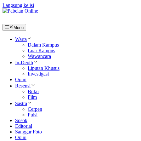
Langsung ke isi
Menu
Warta
Dalam Kampus
Luar Kampus
Wawancara
In-Depth
Liputan Khusus
Investigasi
Opini
Resensi
Buku
Film
Sastra
Cerpen
Puisi
Sosok
Editorial
Sanggar Foto
Opini