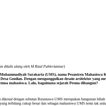
n ditulis ulang oleh M Rizal Pahleviannur)
s Muhammadiyah Surakarta (
UMS
)
, nama Pesantren Mahasiswa K
i Desa Gonilan. Dengan mengunggulkan desain arsitektur yang mew
 semua mahasiswa. Lalu
,
bagaimana sejarah Pesma dibangun?
g dulu dikenal dengan sebutan Rusunawa UMS merupakan bangunan hiba
yang terbilang cukup besar dan sebagai mahasiswa UMS tentu tak asi