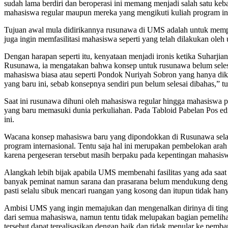
sudah lama berdiri dan beroperasi ini memang menjadi salah satu k
mahasiswa regular maupun mereka yang mengikuti kuliah program int
Tujuan awal mula didirikannya rusunawa di UMS adalah untuk mem
juga ingin memfasilitasi mahasiswa seperti yang telah dilakukan oleh 
Dengan harapan seperti itu, kenyataan menjadi ironis ketika Suharj
Rusunawa, ia mengatakan bahwa konsep untuk rusunawa belum selesai
mahasiswa biasa atau seperti Pondok Nuriyah Sobron yang hanya dik
yang baru ini, sebab konsepnya sendiri pun belum selesai dibahas,” tu
Saat ini rusunawa dihuni oleh mahasiswa regular hingga mahasiswa p
yang baru memasuki dunia perkuliahan. Pada Tabloid Pabelan Pos e
ini.
Wacana konsep mahasiswa baru yang dipondokkan di Rusunawa selama
program internasional. Tentu saja hal ini merupakan pembelokan ar
karena pergeseran tersebut masih berpaku pada kepentingan mahasiswa
Alangkah lebih bijak apabila UMS membenahi fasilitas yang ada saat
banyak peminat namun sarana dan prasarana belum mendukung dengan b
pasti selalu sibuk mencari ruangan yang kosong dan itupun tidak hany
Ambisi UMS yang ingin memajukan dan mengenalkan dirinya di tingka
dari semua mahasiswa, namun tentu tidak melupakan bagian pemelih
tersebut dapat terealisasikan dengan baik dan tidak menular ke pemb