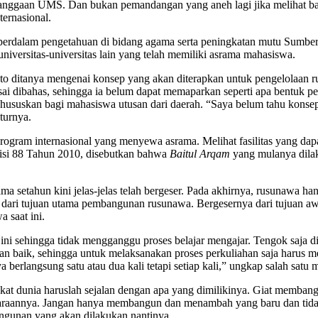
ebanggaan UMS. Dan bukan pemandangan yang aneh lagi jika melihat ba
ernasional.
perdalam pengetahuan di bidang agama serta peningkatan mutu Sumb
universitas-universitas lain yang telah memiliki asrama mahasiswa.
ianto ditanya mengenai konsep yang akan diterapkan untuk pengelolaan
 dibahas, sehingga ia belum dapat memaparkan seperti apa bentuk pen
hususkan bagi mahasiswa utusan dari daerah. “Saya belum tahu konse
turnya.
rogram internasional yang menyewa asrama. Melihat fasilitas yang da
disi 88 Tahun 2010, disebutkan bahwa
Baitul Arqam
yang mulanya dila
 setahun kini jelas-jelas telah bergeser. Pada akhirnya, rusunawa
ah dari tujuan utama pembangunan rusunawa. Bergesernya dari tujuan 
 saat ini.
 ini sehingga tidak mengganggu proses belajar mengajar. Tengok saja 
aik, sehingga untuk melaksanakan proses perkuliahan saja harus menca
a berlangsung satu atau dua kali tetapi setiap kali,” ungkap salah satu
t dunia haruslah sejalan dengan apa yang dimilikinya. Giat membang
araannya. Jangan hanya membangun dan menambah yang baru dan tidak
angunan yang akan dilakukan nantinya.