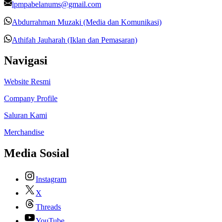
lpmpabelanums@gmail.com
Abdurrahman Muzaki (Media dan Komunikasi)
Athifah Jauharah (Iklan dan Pemasaran)
Navigasi
Website Resmi
Company Profile
Saluran Kami
Merchandise
Media Sosial
Instagram
X
Threads
YouTube