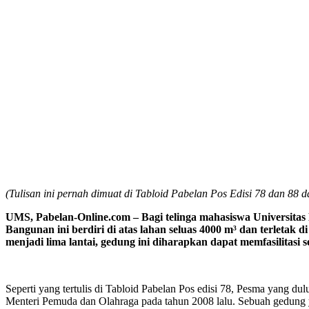
(Tulisan ini pernah dimuat di Tabloid Pabelan Pos Edisi 78 dan 88
da
UMS, Pabelan-Online.com –
B
agi telinga mahasiswa
Universita
Bangunan ini berdiri di atas lahan seluas 4000
m³
dan terletak d
menjadi lima lantai, gedung ini diharapkan dapat memfasilitasi
Seperti yang tertulis di Tabloid Pabelan Pos edisi 78, Pesma yan
Menteri Pemuda dan Olahraga pada tahun 2008 lalu. Sebuah gedung 