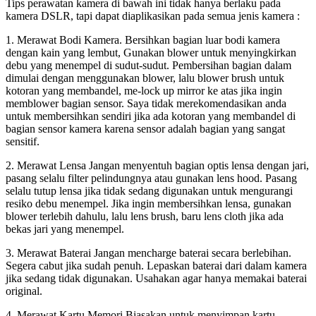
Tips perawatan kamera di bawah ini tidak hanya berlaku pada
kamera DSLR, tapi dapat diaplikasikan pada semua jenis kamera :
1. Merawat Bodi Kamera. Bersihkan bagian luar bodi kamera
dengan kain yang lembut, Gunakan blower untuk menyingkirkan
debu yang menempel di sudut-sudut. Pembersihan bagian dalam
dimulai dengan menggunakan blower, lalu blower brush untuk
kotoran yang membandel, me-lock up mirror ke atas jika ingin
memblower bagian sensor. Saya tidak merekomendasikan anda
untuk membersihkan sendiri jika ada kotoran yang membandel di
bagian sensor kamera karena sensor adalah bagian yang sangat
sensitif.
2. Merawat Lensa Jangan menyentuh bagian optis lensa dengan jari,
pasang selalu filter pelindungnya atau gunakan lens hood. Pasang
selalu tutup lensa jika tidak sedang digunakan untuk mengurangi
resiko debu menempel. Jika ingin membersihkan lensa, gunakan
blower terlebih dahulu, lalu lens brush, baru lens cloth jika ada
bekas jari yang menempel.
3. Merawat Baterai Jangan mencharge baterai secara berlebihan.
Segera cabut jika sudah penuh. Lepaskan baterai dari dalam kamera
jika sedang tidak digunakan. Usahakan agar hanya memakai baterai
original.
4. Merawat Kartu Memori Biasakan untuk menyimpan kartu