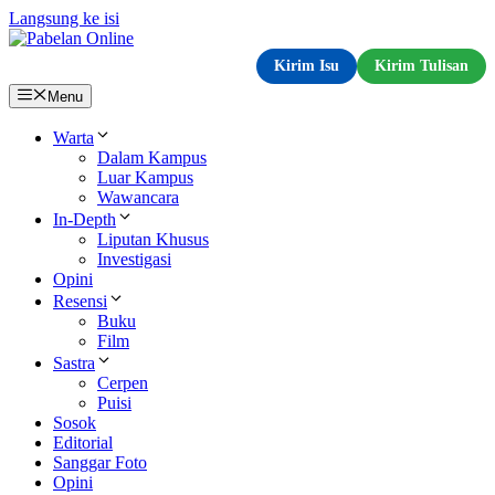
Langsung ke isi
Kirim Isu
Kirim Tulisan
Menu
Warta
Dalam Kampus
Luar Kampus
Wawancara
In-Depth
Liputan Khusus
Investigasi
Opini
Resensi
Buku
Film
Sastra
Cerpen
Puisi
Sosok
Editorial
Sanggar Foto
Opini