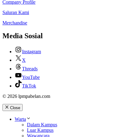
Company Profile
Saluran Kami
Merchandise
Media Sosial
Instagram
X
Threads
YouTube
TikTok
© 2026 lpmpabelan.com
Close
Warta
Dalam Kampus
Luar Kampus
Wawancara