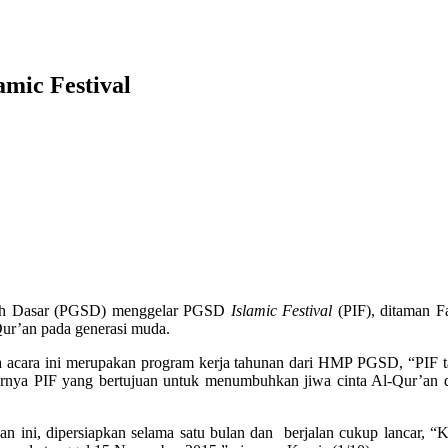
mic Festival
lah Dasar (PGSD) menggelar PGSD
Islamic Festival
(PIF), ditaman 
Qur’an pada generasi muda.
 acara ini merupakan program kerja tahunan dari HMP PGSD, “PIF t
larnya PIF yang bertujuan untuk menumbuhkan jiwa cinta Al-Qur’an d
ni, dipersiapkan selama satu bulan dan berjalan cukup lancar, “Kita