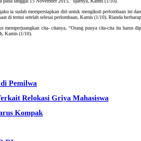
ya pada tanggal 15 November 2015,” ujarnya, Kamis (1/10).
gaku ia sudah mempersiapkan diri untuk mengikuti perlombaan ini dan
aat di temui setelah selesai perlombaan, Kamis (1/10). Rianda berharap 
emperjuangkan cita- citanya, “Orang punya cita-cita itu harus diperj
h, Kamis (1/10).
 di Pemilwa
Terkait Relokasi Griya Mahasiswa
Harus Kompak