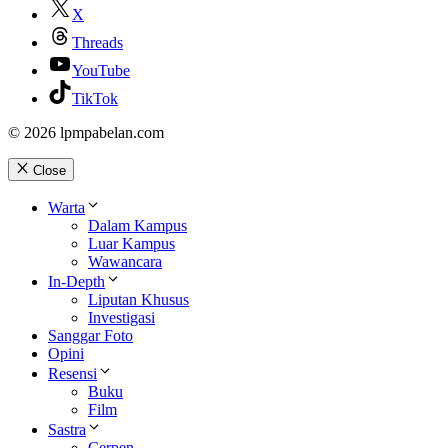
X
Threads
YouTube
TikTok
© 2026 lpmpabelan.com
Close
Warta
Dalam Kampus
Luar Kampus
Wawancara
In-Depth
Liputan Khusus
Investigasi
Sanggar Foto
Opini
Resensi
Buku
Film
Sastra
Cerpen