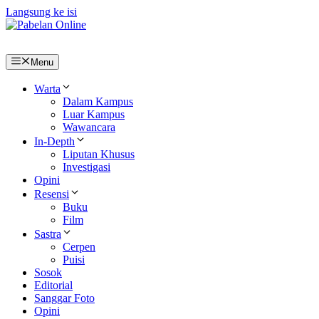
Langsung ke isi
Menu
Warta
Dalam Kampus
Luar Kampus
Wawancara
In-Depth
Liputan Khusus
Investigasi
Opini
Resensi
Buku
Film
Sastra
Cerpen
Puisi
Sosok
Editorial
Sanggar Foto
Opini