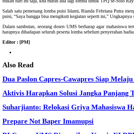
bukan hari ini saja, kita masih ada lagi lomba untuk TPQ se-Solo Ra
Salah satu pemenang lomba puisi Islami, Rianda Febriana Putra men
puisi, “Saya bangga bisa mengikuti kegiatan seperti ini,” Ungkapnya s
Dalam sambutan, seorang dosen UMS berharap agar mahasiswa terus m
harapnya dihadapan seluruh peserta lomba sebelum penyerahan hadia
Editor : [PM]
Also Read
Dua Paslon Capres-Cawapres Siap Melaju
Aktivis Harapkan Solusi Jangka Panjang 
Suharjianto: Relokasi Griya Mahasiswa 
Prepare Not Baper Imamupsi