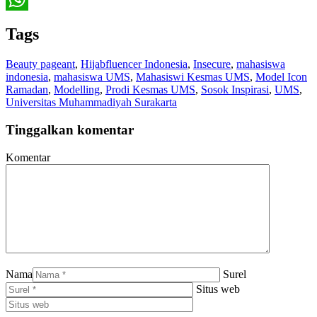
WhatsApp
Tags
Beauty pageant
,
Hijabfluencer Indonesia
,
Insecure
,
mahasiswa
indonesia
,
mahasiswa UMS
,
Mahasiswi Kesmas UMS
,
Model Icon
Ramadan
,
Modelling
,
Prodi Kesmas UMS
,
Sosok Inspirasi
,
UMS
,
Universitas Muhammadiyah Surakarta
Tinggalkan komentar
Komentar
Nama
Surel
Situs web