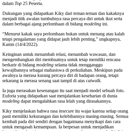
dalam
Top
25 Peserta.
Dukungan yang didapatkan Kiky dari teman-teman dan kakaknya
menjadi titik awalan tumbuhnya rasa percaya diri untuk ikut serta
dalam berbagai ajang perlombaan di bidang
modeling
ini.
“Menurut kakak saya perlombaan bukan untuk menang atau kalah
tetapi pengalaman yang didapat jauh lebih penting,” ungkapnya,
Kamis (14/4/2022).
Keinginan untuk menambah relasi, menambah wawasan, dan
mengembangkan diri membuatnya untuk tetap memiliki rencana
berkarir di bidang
modeling
selama tidak mengganggu
kewajibannya sebagai mahasiswa di perkuliahan. Meskipun pada
awalnya ia merasa kurang percaya diri di hadapan orang, tetapi
sekarang ia merasa senang saat tampil di atas
catwalk
.
Ia juga merasakan kesenangan itu saat menjadi model sebuah foto.
Euforia yang didapatkan saat menjalankan keseharian di dunia
modeling
dapat mengalahkan rasa lelah yang dirasakannya.
Kiky menjelaskan bahwa rasa
insecure
itu wajar karena setiap orang
pasti memiliki kekurangan dan kelebihannya masing-masing. Semua
kembali pada diri sendiri dengan bagaimana menyikapi dan cara
untuk mengasah kemampuan. Ia berpesan untuk menjadikan