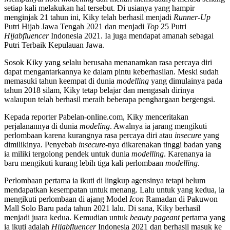
setiap kali melakukan hal tersebut. Di usianya yang hampir
menginjak 21 tahun ini, Kiky telah berhasil menjadi
Runner-Up
Putri Hijab Jawa Tengah 2021 dan menjadi
Top
25 Putri
Hijabfluencer
Indonesia 2021. Ia juga mendapat amanah sebagai
Putri Terbaik Kepulauan Jawa.
Sosok Kiky yang selalu berusaha menanamkan rasa percaya diri
dapat mengantarkannya ke dalam pintu keberhasilan. Meski sudah
memasuki tahun keempat di dunia
modelling
yang dimulainya pada
tahun 2018 silam, Kiky tetap belajar dan mengasah dirinya
walaupun telah berhasil meraih beberapa penghargaan bergengsi.
Kepada reporter Pabelan-online.com, Kiky menceritakan
perjalanannya di dunia
modeling
. Awalnya ia jarang mengikuti
perlombaan karena kurangnya rasa percaya diri atau
insecure
yang
dimilikinya. Penyebab
insecure
-nya dikarenakan tinggi badan yang
ia miliki tergolong pendek untuk dunia
modelling
. Karenanya ia
baru mengikuti kurang lebih tiga kali perlombaan
modelling
.
Perlombaan pertama ia ikuti di lingkup agensinya tetapi belum
mendapatkan kesempatan untuk menang. Lalu untuk yang kedua, ia
mengikuti perlombaan di ajang Model
Icon
Ramadan di Pakuwon
Mall Solo Baru pada tahun 2021 lalu. Di sana, Kiky berhasil
menjadi juara kedua. Kemudian untuk
beauty pageant
pertama yang
ia ikuti adalah
Hijabfluencer
Indonesia 2021 dan berhasil masuk ke