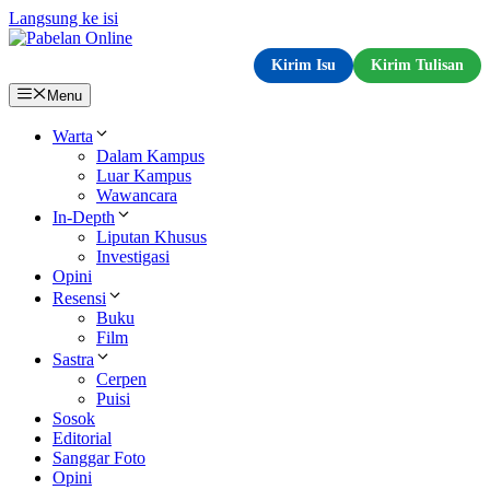
Langsung ke isi
Kirim Isu
Kirim Tulisan
Menu
Warta
Dalam Kampus
Luar Kampus
Wawancara
In-Depth
Liputan Khusus
Investigasi
Opini
Resensi
Buku
Film
Sastra
Cerpen
Puisi
Sosok
Editorial
Sanggar Foto
Opini