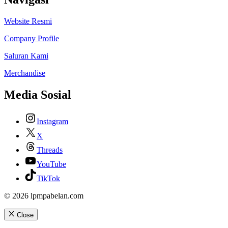
Website Resmi
Company Profile
Saluran Kami
Merchandise
Media Sosial
Instagram
X
Threads
YouTube
TikTok
© 2026 lpmpabelan.com
Close