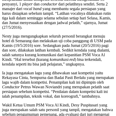
penyanyi, 1
player
dan
conductor
dari pelatihnya sendiri. Serta 2
manajer dari
vocal band
yang membantu segala persiapan yang
harus disiapkan sebelum tampil. “Latihan vocalnya dilakukan rutin
tiga kali dalam seminggu selama sebulan setiap hari Selasa, Kamis,
dan Jumat menyesuaikan dengan jadwal pelatih,” ujarnya, Jumat
(27/5/2016).
Nesty juga mengungkapkan seluruh personil berangkat menuju
hotel di Semarang dan melakukan uji coba panggung di USM pada
Kamis (19/5/2016) sore. Sedangkan pada Jumat (20/5/2016) pagi
dan sore, dilakukan latihan kembali. Sedikit kendala yang dialami,
salah satunya kurang komunikasi dari kepanitian PSM Voca Al
Kindi. “Hal tersebut (kurang
komunikasi-red
) bisa terkendali,
kendala seperti itu bisa jadi pelajaran,” ungkapnya.
Ia juga mengatakan lagu yang dibawakan saat kompetisi yaitu
Rekayasa Cinta, Sempurna dan Badai Pasti Berlalu yang merupakan
lagu wajib dalam kompetisi. Penampilan kali ini dipimpin oleh
Conductor
Petrus Wawan Noviandri yang merupakan pelatih saat
persiapan sebelum kompetisi. “Penilaian dalam kompetisi kali ini
ialah penampilan, teknik vokal, dan koreografi,” tambahnya.
Wakil Ketua Umum PSM Voca Al Kindi, Desy Puspitasari yang
juga merupakan salah satu personil yang tampil, mengatakan bahwa
sebelum pengumuman pemenang, ada evaluasi dari juri mengenai