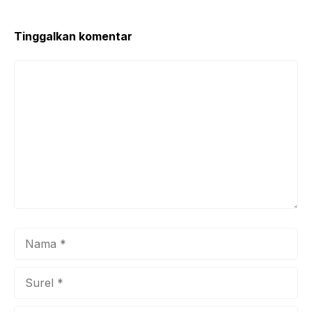
o
p
k
Tinggalkan komentar
Komentar
Nama
Surel