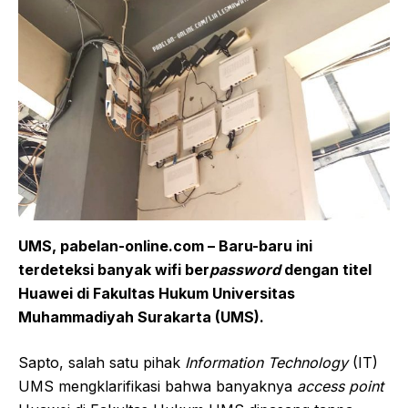
U
MS,
pabelan-online.com
–
Baru-baru ini
terdeteksi banyak wifi ber
password
dengan titel
Huawei di Fakultas Hukum Universitas
Muhammadiyah Surakarta (UMS).
Sapto, salah satu pihak
Information Technology
(IT)
UMS mengklarifikasi bahwa banyaknya
acces
s
point