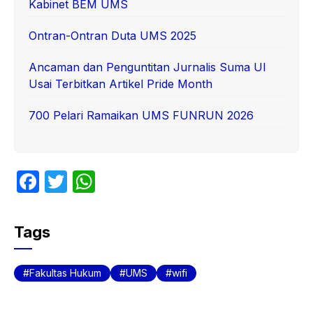
Kabinet BEM UMS
Ontran-Ontran Duta UMS 2025
Ancaman dan Penguntitan Jurnalis Suma UI
Usai Terbitkan Artikel Pride Month
700 Pelari Ramaikan UMS FUNRUN 2026
F
T
W
a
w
h
c
itt
at
Tags
e
er
s
b
A
Fakultas Hukum
UMS
wifi
o
p