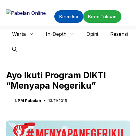
Langsung
ke
Kirim Isu
Kirim Tulisan
isi
Warta
In-Depth
Opini
Resensi
Ayo Ikuti Program DIKTI
“Menyapa Negeriku”
LPM Pabelan
13/11/2015