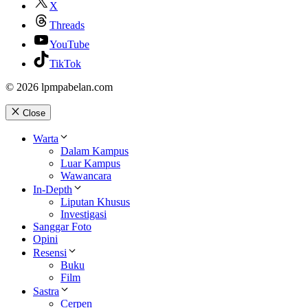
X
Threads
YouTube
TikTok
© 2026 lpmpabelan.com
Close
Warta
Dalam Kampus
Luar Kampus
Wawancara
In-Depth
Liputan Khusus
Investigasi
Sanggar Foto
Opini
Resensi
Buku
Film
Sastra
Cerpen