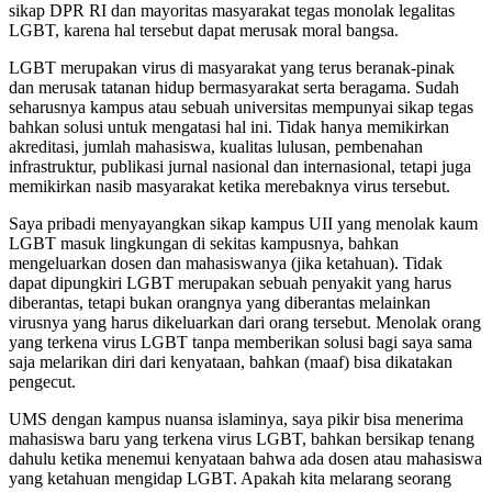
sikap DPR RI dan mayoritas masyarakat tegas monolak legalitas
LGBT, karena hal tersebut dapat merusak moral bangsa.
LGBT merupakan virus di masyarakat yang terus beranak-pinak
dan merusak tatanan hidup bermasyarakat serta beragama. Sudah
seharusnya kampus atau sebuah universitas mempunyai sikap tegas
bahkan solusi untuk mengatasi hal ini. Tidak hanya memikirkan
akreditasi, jumlah mahasiswa, kualitas lulusan, pembenahan
infrastruktur, publikasi jurnal nasional dan internasional, tetapi juga
memikirkan nasib masyarakat ketika merebaknya virus tersebut.
Saya pribadi menyayangkan sikap kampus UII yang menolak kaum
LGBT masuk lingkungan di sekitas kampusnya, bahkan
mengeluarkan dosen dan mahasiswanya (jika ketahuan). Tidak
dapat dipungkiri LGBT merupakan sebuah penyakit yang harus
diberantas, tetapi bukan orangnya yang diberantas melainkan
virusnya yang harus dikeluarkan dari orang tersebut. Menolak orang
yang terkena virus LGBT tanpa memberikan solusi bagi saya sama
saja melarikan diri dari kenyataan, bahkan (maaf) bisa dikatakan
pengecut.
UMS dengan kampus nuansa islaminya, saya pikir bisa menerima
mahasiswa baru yang terkena virus LGBT, bahkan bersikap tenang
dahulu ketika menemui kenyataan bahwa ada dosen atau mahasiswa
yang ketahuan mengidap LGBT. Apakah kita melarang seorang