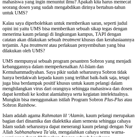
mahasiswa yang ingin menuntut ilmu? Apakah kita harus memecat
seorang dosen yang sudah mengabdikan dirinya bertahun-tahun
untuk UMS?
Kalau saya diperbolehkan untuk memberikan saran, seperti judul
opini ini yaitu UMS bisa memberikan sebuah sikap tegas dengan
menerima kaum pelangi di lingkungan kampus, TAPI dengan
catatan akan dilakukan sebuah
treatment
khusus dan kerahasiaannya
terjamin. Apa
treatment
atau perlakuan penyembuhan yang bisa
dilakukan oleh UMS?
UMS mempunyai sebuah program pesantren Sobron yang menjadi
kebanggannya dalam memperkenalkan Al-Islam dan
Kemuhammadiyahan. Saya pikir sudah seharusnya Sobron tidak
hanya berdakwah kepada kaum yang terlihat baik-baik saja, tetapi
juga bisa berdampak positif khusus untuk kaum pelangi dalam
menghilangkan virus dari orangnya sehingga mahasiswa dan dosen
dapat kembali ke kodrat alamiahnya serta kegiatan intelektualnya.
Mungkin bisa menggunakan istilah Program Sobron
Plus-Plus
atau
Sobron
Rainbow
.
Islam adalah agama
Rahmatan lil ‘Alamin
, kaum pelangi merupakan
bagian dari dinamika dan dialektika alam semesta sehingga cahaya
Islam sudah seharusnya dapat menerangi kaum pelangi dengan Nur
Allah
Subhanahuwa Ta’ala
, mengalahkan cahaya semu warna-