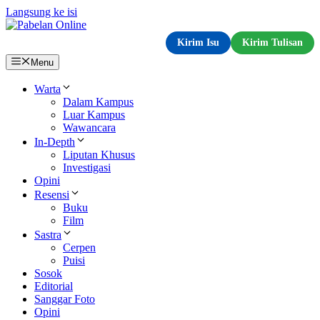
Langsung ke isi
Kirim Isu
Kirim Tulisan
Menu
Warta
Dalam Kampus
Luar Kampus
Wawancara
In-Depth
Liputan Khusus
Investigasi
Opini
Resensi
Buku
Film
Sastra
Cerpen
Puisi
Sosok
Editorial
Sanggar Foto
Opini