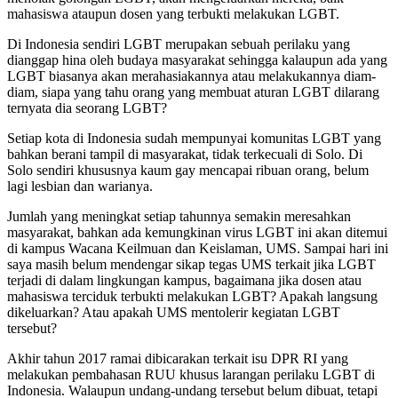
mahasiswa ataupun dosen yang terbukti melakukan LGBT.
Di Indonesia sendiri LGBT merupakan sebuah perilaku yang
dianggap hina oleh budaya masyarakat sehingga kalaupun ada yang
LGBT biasanya akan merahasiakannya atau melakukannya diam-
diam, siapa yang tahu orang yang membuat aturan LGBT dilarang
ternyata dia seorang LGBT?
Setiap kota di Indonesia sudah mempunyai komunitas LGBT yang
bahkan berani tampil di masyarakat, tidak terkecuali di Solo. Di
Solo sendiri khususnya kaum gay mencapai ribuan orang, belum
lagi lesbian dan warianya.
Jumlah yang meningkat setiap tahunnya semakin meresahkan
masyarakat, bahkan ada kemungkinan virus LGBT ini akan ditemui
di kampus Wacana Keilmuan dan Keislaman, UMS. Sampai hari ini
saya masih belum mendengar sikap tegas UMS terkait jika LGBT
terjadi di dalam lingkungan kampus, bagaimana jika dosen atau
mahasiswa terciduk terbukti melakukan LGBT? Apakah langsung
dikeluarkan? Atau apakah UMS mentolerir kegiatan LGBT
tersebut?
Akhir tahun 2017 ramai dibicarakan terkait isu DPR RI yang
melakukan pembahasan RUU khusus larangan perilaku LGBT di
Indonesia. Walaupun undang-undang tersebut belum dibuat, tetapi