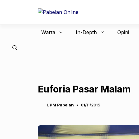
Langsung
ke
isi
Warta
In-Depth
Opini
Euforia Pasar Malam
LPM Pabelan
01/11/2015