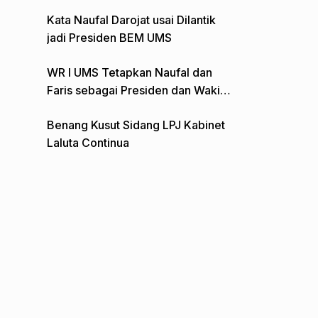
Gelar Aksi Depan Monumen Pers
Kata Naufal Darojat usai Dilantik
jadi Presiden BEM UMS
WR I UMS Tetapkan Naufal dan
Faris sebagai Presiden dan Wakil
Presiden BEM
Benang Kusut Sidang LPJ Kabinet
Laluta Continua