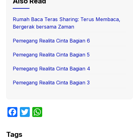
Also Read
Rumah Baca Teras Sharing: Terus Membaca,
Bergerak bersama Zaman
Pemegang Realita Cinta Bagian 6
Pemegang Realita Cinta Bagian 5
Pemegang Realita Cinta Bagian 4
Pemegang Realita Cinta Bagian 3
F
T
W
a
w
h
c
itt
at
Tags