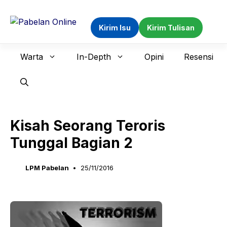
Langsung
ke
Kirim Isu
Kirim Tulisan
isi
Warta
In-Depth
Opini
Resensi
Kisah Seorang Teroris
Tunggal Bagian 2
LPM Pabelan
25/11/2016