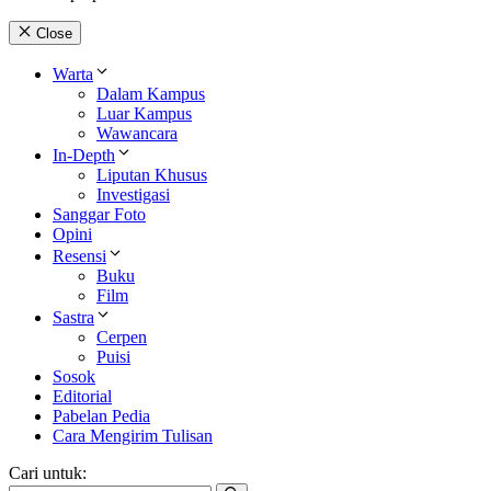
Close
Warta
Dalam Kampus
Luar Kampus
Wawancara
In-Depth
Liputan Khusus
Investigasi
Sanggar Foto
Opini
Resensi
Buku
Film
Sastra
Cerpen
Puisi
Sosok
Editorial
Pabelan Pedia
Cara Mengirim Tulisan
Cari untuk: