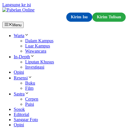
Langsung ke isi
Kirim Isu
Kirim Tulisan
Menu
Warta
Dalam Kampus
Luar Kampus
Wawancara
In-Depth
Liputan Khusus
Investigasi
Opini
Resensi
Buku
Film
Sastra
Cerpen
Puisi
Sosok
Editorial
Sanggar Foto
Opini