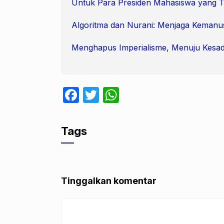
Untuk Para Presiden Mahasiswa yang 
Algoritma dan Nurani: Menjaga Kemanu
Menghapus Imperialisme, Menuju Kesad
F
T
W
a
w
h
c
itt
at
Tags
e
er
s
b
A
o
p
Tinggalkan komentar
o
p
k
Komentar