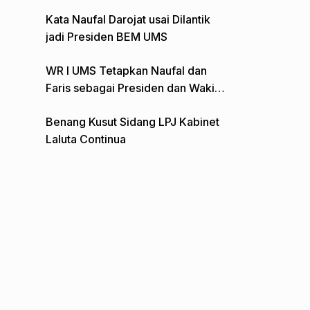
Gelar Aksi Depan Monumen Pers
Kata Naufal Darojat usai Dilantik
jadi Presiden BEM UMS
WR I UMS Tetapkan Naufal dan
Faris sebagai Presiden dan Wakil
Presiden BEM
Benang Kusut Sidang LPJ Kabinet
Laluta Continua