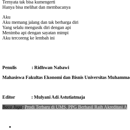
Ternyata tak bisa kumengerti
Hanya bisa melihat dan membacanya
Aku
Aku memang jalang dan tak berharga diri
Yang selalu mengusik diri dengan api
Menimba api dengan sayatan mimpi
Aku tercoreng ke lembah ini
Penulis : Ridhwan Nabawi
Mahasiswa Fakultas Ekonomi dan Bisnis Universitas Muhamma
Editor : Mulyani Adi Astutiatmaja
Baca Juga
:
Prodi Terbaru di UMS, PPG Berhasil Raih Akreditasi A