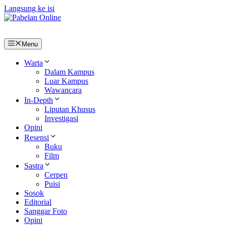
Langsung ke isi
Menu
Warta
Dalam Kampus
Luar Kampus
Wawancara
In-Depth
Liputan Khusus
Investigasi
Opini
Resensi
Buku
Film
Sastra
Cerpen
Puisi
Sosok
Editorial
Sanggar Foto
Opini