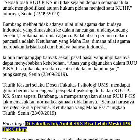
“Seolah-olah RUU P-KS ini tidak sejalan dengan semangat kita
untuk mengkodifikasi aturan hukum pidana menjadi satu KUHP,”
tuturnya, Senin (23/09/2019).
Bambang melihat tidak adanya nilai-nilai agama dan budaya
Indonesia yang dimasukan ke dalam rancangan undang-undang
tersebut, terutama nilai-nilai agama. Padahal sila pertama dalam
pancasila adalah Ketuhanan yang Maha Esa, dimana nilai agama
merupakan kristalisasi dari budaya bangsa Indonesia.
Ia pun menganggap banyak sekali pasal-pasal yang implikasinya
dapat menyebabkan kehebohan. “Asas yang digunakan dalam RUU
P-KS, bisa dikatakan sudah cacat sejak dalam kandungan,”
pungkasnya, Senin (23/09/2019).
Taufik Kasturi selaku Dosen Fakultas Psikologi UMS, mendapat
giliran berbicara mengenai perspektif psikologi terhadap RUU P-
KS. Sama seperti Bambang, ia mempertanyakan alasan RUU P-KS
tak memasukkan norma keagamaan didalamnya. “Semua harusnya
me-
refer
ke sila pertama, Ketuhanan yang Maha Esa,” ungkap
Taufik, Senin (23/09/2019)
Baca Juga
Di Fakultas Ini, Ambil SKS Bisa Lebih Meski IPK
Tak Cukup
Taufik juga menambahkan, saat ini sedang terjadi fenomena