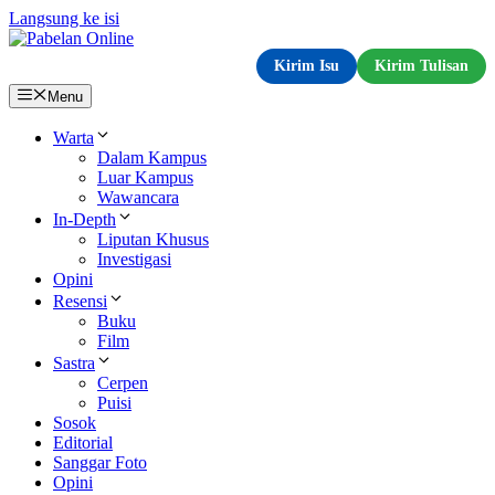
Langsung ke isi
Kirim Isu
Kirim Tulisan
Menu
Warta
Dalam Kampus
Luar Kampus
Wawancara
In-Depth
Liputan Khusus
Investigasi
Opini
Resensi
Buku
Film
Sastra
Cerpen
Puisi
Sosok
Editorial
Sanggar Foto
Opini