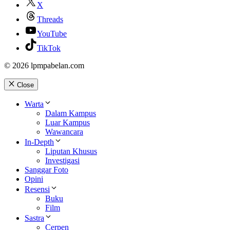
X
Threads
YouTube
TikTok
© 2026 lpmpabelan.com
Close
Warta
Dalam Kampus
Luar Kampus
Wawancara
In-Depth
Liputan Khusus
Investigasi
Sanggar Foto
Opini
Resensi
Buku
Film
Sastra
Cerpen