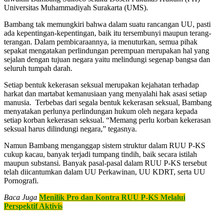
Universitas Muhammadiyah Surakarta (UMS).
Bambang tak memungkiri bahwa dalam suatu rancangan UU, pasti
ada kepentingan-kepentingan, baik itu tersembunyi maupun terang-
terangan. Dalam pembicaraannya, ia menuturkan, semua pihak
sepakat mengatakan perlindungan perempuan merupakan hal yang
sejalan dengan tujuan negara yaitu melindungi segenap bangsa dan
seluruh tumpah darah.
Setiap bentuk kekerasan seksual merupakan kejahatan terhadap
harkat dan martabat kemanusiaan yang menyalahi hak asasi setiap
manusia. Terbebas dari segala bentuk kekerasan seksual, Bambang
menyatakan perlunya perlindungan hukum oleh negara kepada
setiap korban kekerasan seksual. “Memang perlu korban kekerasan
seksual harus dilindungi negara,” tegasnya.
Namun Bambang menganggap sistem struktur dalam RUU P-KS
cukup kacau, banyak terjadi tumpang tindih, baik secara istilah
maupun substansi. Banyak pasal-pasal dalam RUU P-KS tersebut
telah diicantumkan dalam UU Perkawinan, UU KDRT, serta UU
Pornografi.
Baca Juga
Menilik Pro dan Kontra RUU P-KS Melalui
Perspektif Aktivis