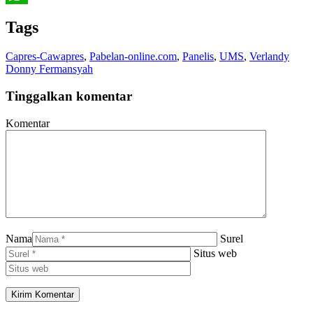
WhatsApp
Tags
Capres-Cawapres
,
Pabelan-online.com
,
Panelis
,
UMS
,
Verlandy
Donny Fermansyah
Tinggalkan komentar
Komentar
Nama
Surel
Situs web