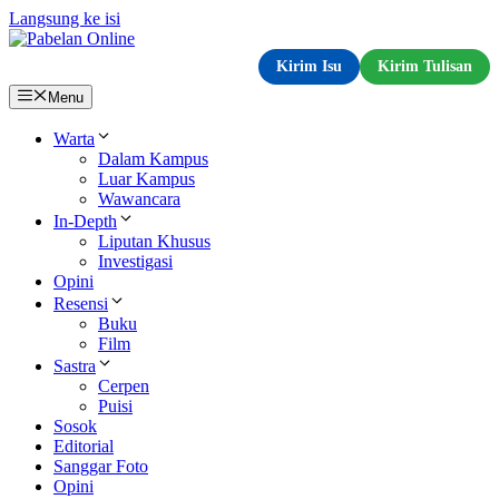
Langsung ke isi
Kirim Isu
Kirim Tulisan
Menu
Warta
Dalam Kampus
Luar Kampus
Wawancara
In-Depth
Liputan Khusus
Investigasi
Opini
Resensi
Buku
Film
Sastra
Cerpen
Puisi
Sosok
Editorial
Sanggar Foto
Opini