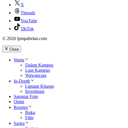
X
Threads
YouTube
TikTok
© 2026 lpmpabelan.com
Close
Warta
Dalam Kampus
Luar Kampus
Wawancara
In-Depth
Liputan Khusus
Investigasi
Sanggar Foto
Opini
Resensi
Buku
Film
Sastra