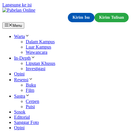
Langsung ke isi
Kirim Isu
Kirim Tulisan
Menu
Warta
Dalam Kampus
Luar Kampus
Wawancara
In-Depth
Liputan Khusus
Investigasi
Opini
Resensi
Buku
Film
Sastra
Cerpen
Puisi
Sosok
Editorial
Sanggar Foto
Opini