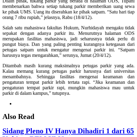
Dilain pihak, tukang parkir yang berada di halaman ODS, Tupani
membenarkan bahwa setiap tukang parkir memberikan uang sewa
ke pihak UMS. Uang itu diserahkan ke pihak satpam. “Satu hari tiap
orang 7 ribu rupiah,” jelasnya, Rabu (18/4/12).
Salah satu mahasiswa fakultas Hukum, Nurhidayah mengaku tidak
sepakat dengan adanya parkir itu. Menurutnya halaman ODS
merupakan fasilitas mahasiswa, jadi seharusnya tidak perlu di
pungut biaya. Dan yang paling penting kurangnya ketegasan dari
petugas satpam untuk mengatur mengenai parkir ini. “Satpam
harusnya tegas mengarahkan,” serunya, Jumat (20/4/12).
Ditambah masih kurang maksimalnya petugas parkir yang ada.
Kalau memang kurang petugas parkir harusnya dari universitas
menambahnya. Sehingga fasilitas mengenai keamanan dan
pengaturan tempat parkir lebih tertata rapi. “Jika keamanan dan
pengaturan tempat parkir rapi, mungkin mahasiswa mau untuk
parkir di dalam kampus,” tutupnya.
Also Read
Sidang Pleno IV Hanya Dihadiri 1 dari 65