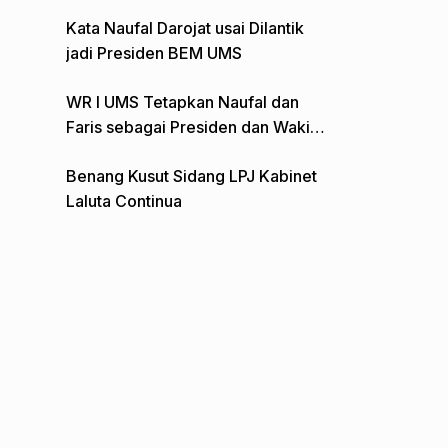
Gelar Aksi Depan Monumen Pers
Kata Naufal Darojat usai Dilantik
jadi Presiden BEM UMS
WR I UMS Tetapkan Naufal dan
Faris sebagai Presiden dan Wakil
Presiden BEM
Benang Kusut Sidang LPJ Kabinet
Laluta Continua