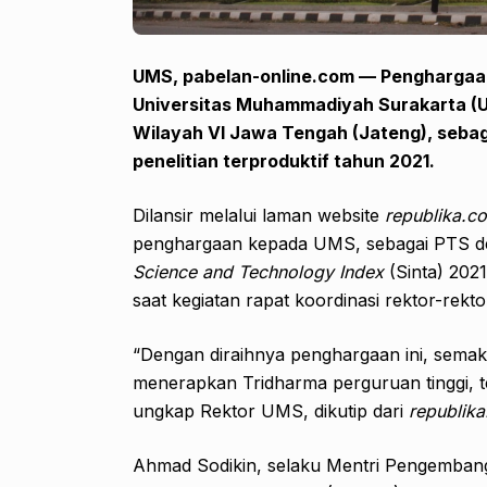
UMS, pabelan-online.com — Penghargaan b
Universitas Muhammadiyah Surakarta (U
Wilayah VI Jawa Tengah (Jateng), seba
penelitian terproduktif tahun 2021.
Dilansir melalui laman website
republika.co
penghargaan kepada UMS, sebagai PTS den
Science and Technology Index
(Sinta) 202
saat kegiatan rapat koordinasi rektor-rek
“Dengan diraihnya penghargaan ini, sem
menerapkan Tridharma perguruan tinggi, t
ungkap Rektor UMS, dikutip dari
republika
Ahmad Sodikin, selaku Mentri Pengembanga