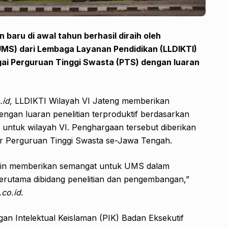
aru di awal tahun berhasil diraih oleh
MS) dari Lembaga Layanan Pendidikan (LLDIKTI)
gai
P
erguruan
T
inggi
S
wasta
(PTS)
dengan luaran
.id,
LLDIKTI Wilayah VI Jateng memberikan
gan luaran penelitian terproduktif berdasarkan
1 untuk wilayah VI. Penghargaan tersebut diberikan
tor Perguruan Tinggi Swasta se-Jawa Tengah.
akin memberikan semangat untuk UMS dalam
erutama dibidang penelitian dan pengembangan,”
.co.id
.
n Intelektual Keislaman (PIK) Badan Eksekutif