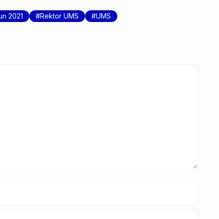
un 2021
Rektor UMS
UMS