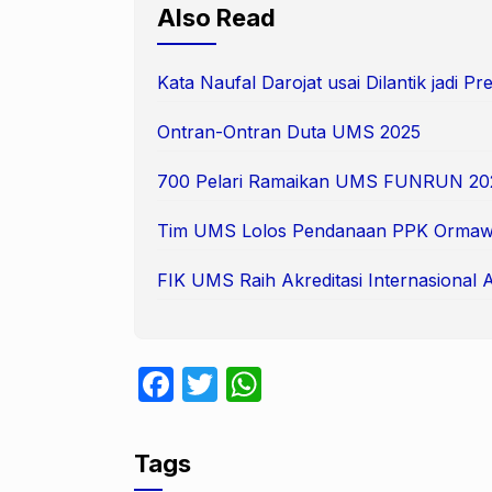
Also Read
Kata Naufal Darojat usai Dilantik jadi 
Ontran-Ontran Duta UMS 2025
700 Pelari Ramaikan UMS FUNRUN 20
Tim UMS Lolos Pendanaan PPK Ormaw
FIK UMS Raih Akreditasi Internasional 
F
T
W
a
w
h
c
itt
at
Tags
e
er
s