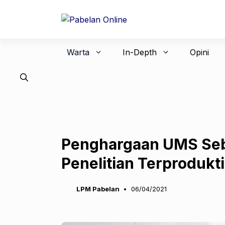
Langsung
ke
isi
Warta
In-Depth
Opini
Penghargaan UMS Seb
Penelitian Terprodukt
LPM Pabelan
06/04/2021