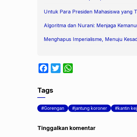
Untuk Para Presiden Mahasiswa yang 
Algoritma dan Nurani: Menjaga Kemanu
Menghapus Imperialisme, Menuju Kesad
F
T
W
a
w
h
c
itt
at
Tags
e
er
s
b
A
Gorengan
jantung koroner
kantin ke
o
p
o
p
Tinggalkan komentar
k