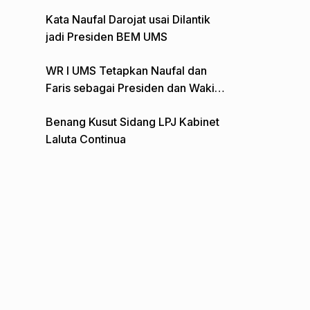
Gelar Aksi Depan Monumen Pers
Kata Naufal Darojat usai Dilantik
jadi Presiden BEM UMS
WR I UMS Tetapkan Naufal dan
Faris sebagai Presiden dan Wakil
Presiden BEM
Benang Kusut Sidang LPJ Kabinet
Laluta Continua