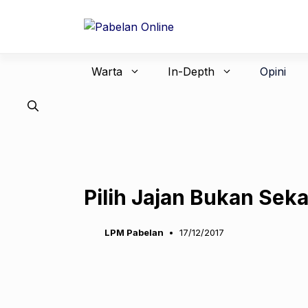
Langsung
ke
isi
Warta
In-Depth
Opini
Pilih Jajan Bukan Sek
LPM Pabelan
17/12/2017