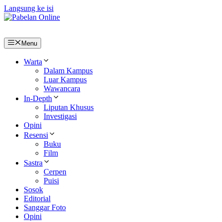
Langsung ke isi
Menu
Warta
Dalam Kampus
Luar Kampus
Wawancara
In-Depth
Liputan Khusus
Investigasi
Opini
Resensi
Buku
Film
Sastra
Cerpen
Puisi
Sosok
Editorial
Sanggar Foto
Opini