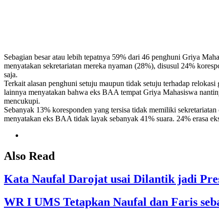
Sebagian besar atau lebih tepatnya 59% dari 46 penghuni Griya Mahasi
menyatakan sekretariatan mereka nyaman (28%), disusul 24% kore
saja.
Terkait alasan penghuni setuju maupun tidak setuju terhadap relok
lainnya menyatakan bahwa eks BAA tempat Griya Mahasiswa nantinya 
mencukupi.
Sebanyak 13% koresponden yang tersisa tidak memiliki sekretariata
menyatakan eks BAA tidak layak sebanyak 41% suara. 24% erasa eks
Also Read
Kata Naufal Darojat usai Dilantik jadi 
WR I UMS Tetapkan Naufal dan Faris seb