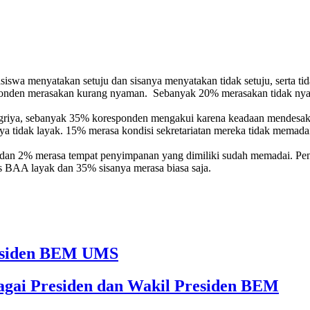
swa menyatakan setuju dan sisanya menyatakan tidak setuju, serta tida
sponden merasakan kurang nyaman. Sebanyak 20% merasakan tidak ny
asi griya, sebanyak 35% koresponden mengakui karena keadaan mendesa
tidak layak. 15% merasa kondisi sekretariatan mereka tidak memadai,
n dan 2% merasa tempat penyimpanan yang dimiliki sudah memadai. Pen
 BAA layak dan 35% sisanya merasa biasa saja.
Presiden BEM UMS
agai Presiden dan Wakil Presiden BEM