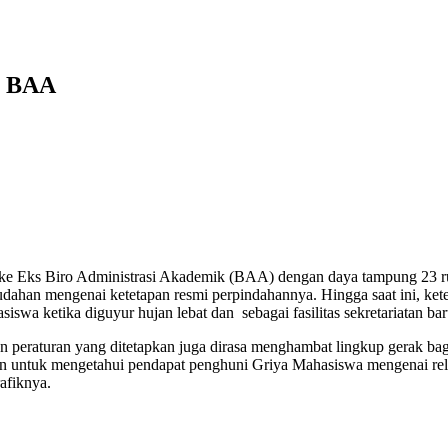
s BAA
ke Eks Biro Administrasi Akademik (BAA) dengan daya tampung 23 r
an mengenai ketetapan resmi perpindahannya. Hingga saat ini, keteta
swa ketika diguyur hujan lebat dan sebagai fasilitas sekretariatan b
t dan peraturan yang ditetapkan juga dirasa menghambat lingkup gerak 
an untuk mengetahui pendapat penghuni Griya Mahasiswa mengenai rel
afiknya.