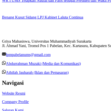
WR I UMS Tetapkan Naufal dan Faris sebagai Presiden dan Wakil 
Benang Kusut Sidang LPJ Kabinet Laluta Continua
Griya Mahasiswa, Universitas Muhammadiyah Surakarta
Jl. Ahmad Yani, Tromol Pos 1 Pabelan, Kec. Kartasura, Kabupaten 
lpmpabelanums@gmail.com
Abdurrahman Muzaki (Media dan Komunikasi)
Athifah Jauharah (Iklan dan Pemasaran)
Navigasi
Website Resmi
Company Profile
Saluran Kami