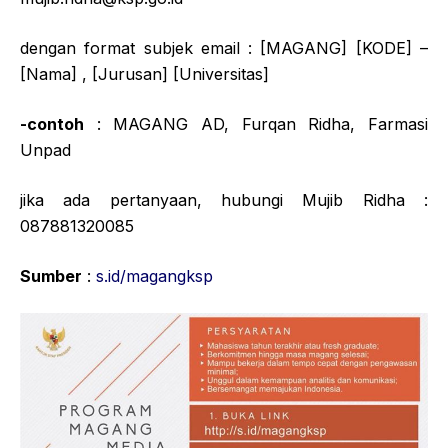
dengan format subjek email : [MAGANG] [KODE] –
[Nama] , [Jurusan] [Universitas]
-contoh
: MAGANG AD, Furqan Ridha, Farmasi
Unpad
jika ada pertanyaan, hubungi Mujib Ridha :
087881320085
Sumber
:
s.id/magangksp