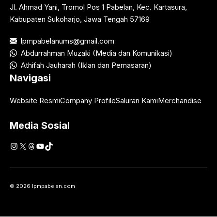
Jl. Ahmad Yani, Tromol Pos 1 Pabelan, Kec. Kartasura,
Kabupaten Sukoharjo, Jawa Tengah 57169
lpmpabelanums@gmail.com
Abdurrahman Muzaki (Media dan Komunikasi)
Athifah Jauharah (Iklan dan Pemasaran)
Navigasi
Website Resmi
Company Profile
Saluran Kami
Merchandise
Media Sosial
Instagram
X
Threads
YouTube
TikTok
© 2026 lpmpabelan.com