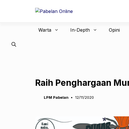
Langsung
ke
isi
Warta
In-Depth
Opini
Raih Penghargaan Muri
LPM Pabelan
12/11/2020