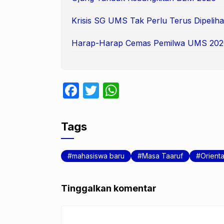
Krisis SG UMS Tak Perlu Terus Dipeliha
Harap-Harap Cemas Pemilwa UMS 202
F
T
W
a
w
h
c
itt
at
Tags
e
er
s
b
A
mahasiswa baru
Masa Taaruf
Orienta
o
p
o
p
Tinggalkan komentar
k
Komentar