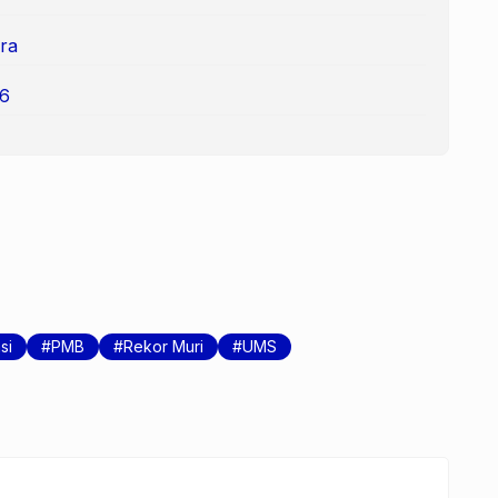
ra
6
si
PMB
Rekor Muri
UMS