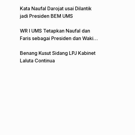
Gelar Aksi Depan Monumen Pers
Kata Naufal Darojat usai Dilantik
jadi Presiden BEM UMS
WR I UMS Tetapkan Naufal dan
Faris sebagai Presiden dan Wakil
Presiden BEM
Benang Kusut Sidang LPJ Kabinet
Laluta Continua