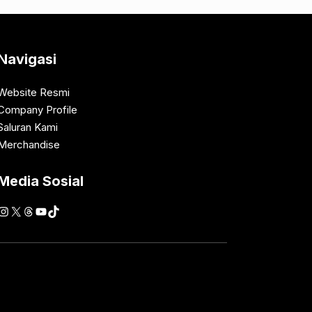
Navigasi
Website Resmi
Company Profile
Saluran Kami
Merchandise
Media Sosial
Instagram
X
Threads
YouTube
TikTok