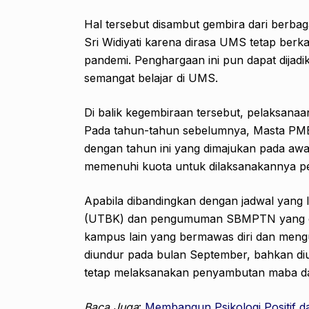
Hal tersebut disambut gembira dari berbag
Sri Widiyati karena dirasa UMS tetap berk
pandemi. Penghargaan ini pun dapat dijadi
semangat belajar di UMS.
Di balik kegembiraan tersebut, pelaksanaan
Pada tahun-tahun sebelumnya, Masta PMB 
dengan tahun ini yang dimajukan pada awa
memenuhi kuota untuk dilaksanakannya 
Apabila dibandingkan dengan jadwal yang la
(UTBK) dan pengumuman SBMPTN yang di
kampus lain yang bermawas diri dan mengu
diundur pada bulan September, bahkan di
tetap melaksanakan penyambutan maba d
Baca Juga
:
Membangun Psikologi Positif d