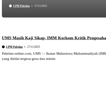
LPM Pabelan
27/11/2025
UMS Masih Kaji Sikap, IMM Korkom Kritik Pengesa
LPM Pabelan
27/11/2025
Pabelan-online.com, UMS — Ikatan Mahasiswa Muhammadiyah (IMM
yang dinilai tergesa-gesa dan minim