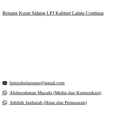
Benang Kusut Sidang LPJ Kabinet Laluta Continua
Griya Mahasiswa, Universitas Muhammadiyah Surakarta
Jl. Ahmad Yani, Tromol Pos 1 Pabelan, Kec. Kartasura, Kabupaten S
lpmpabelanums@gmail.com
Abdurrahman Muzaki (Media dan Komunikasi)
Athifah Jauharah (Iklan dan Pemasaran)