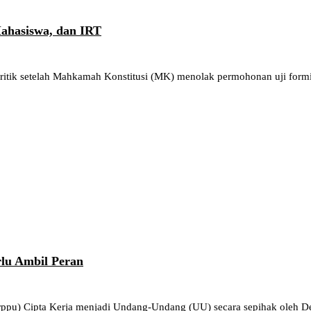
ahasiswa, dan IRT
itik setelah Mahkamah Konstitusi (MK) menolak permohonan uji form
lu Ambil Peran
rppu) Cipta Kerja menjadi Undang-Undang (UU) secara sepihak oleh 