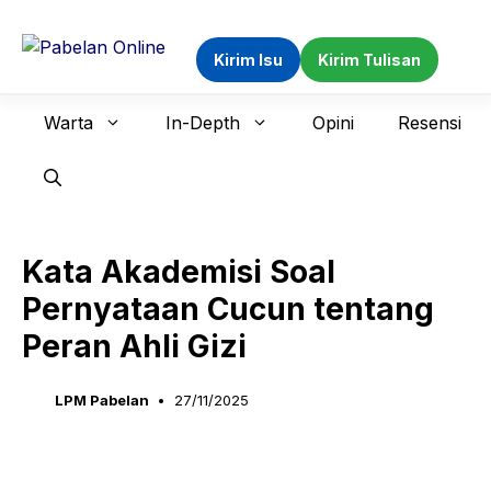
Langsung
ke
Kirim Isu
Kirim Tulisan
isi
Warta
In-Depth
Opini
Resensi
Kata Akademisi Soal
Pernyataan Cucun tentang
Peran Ahli Gizi
LPM Pabelan
27/11/2025