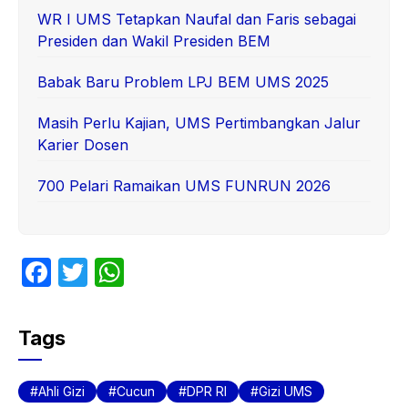
WR I UMS Tetapkan Naufal dan Faris sebagai
Presiden dan Wakil Presiden BEM
Babak Baru Problem LPJ BEM UMS 2025
Masih Perlu Kajian, UMS Pertimbangkan Jalur
Karier Dosen
700 Pelari Ramaikan UMS FUNRUN 2026
F
T
W
a
w
h
c
itt
at
Tags
e
er
s
b
A
Ahli Gizi
Cucun
DPR RI
Gizi UMS