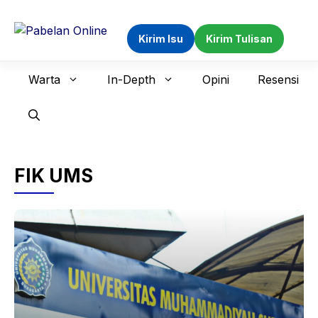
Langsung
ke
Kirim Isu
Kirim Tulisan
isi
Warta
In-Depth
Opini
Resensi
FIK UMS