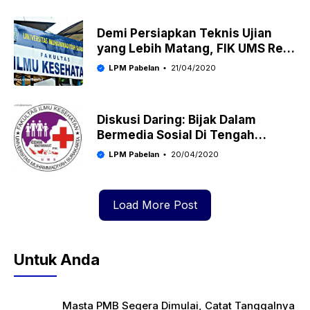
Demi Persiapkan Teknis Ujian
yang Lebih Matang, FIK UMS Rela
Undur Jadwal Pelaksanaan E-UTS
LPM Pabelan
21/04/2020
Diskusi Daring: Bijak Dalam
Bermedia Sosial Di Tengah
Pandemi Covid-19
LPM Pabelan
20/04/2020
Load More Post
Untuk Anda
Masta PMB Segera Dimulai, Catat Tanggalnya