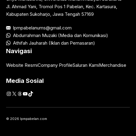
Jl. Ahmad Yani, Tromol Pos 1 Pabelan, Kec. Kartasura,
Kabupaten Sukoharjo, Jawa Tengah 57169
lpmpabelanums@gmail.com
Abdurrahman Muzaki (Media dan Komunikasi)
Athifah Jauharah (Iklan dan Pemasaran)
Navigasi
Website Resmi
Company Profile
Saluran Kami
Merchandise
Media Sosial
Instagram
X
Threads
YouTube
TikTok
© 2026 lpmpabelan.com