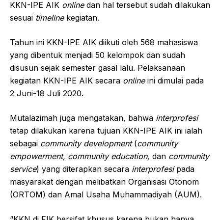
KKN-IPE AIK
online
dan hal tersebut sudah dilakukan
sesuai
timeline
kegiatan.
Tahun ini KKN-IPE AIK diikuti oleh 568 mahasiswa
yang dibentuk menjadi 50 kelompok dan sudah
disusun sejak semester gasal lalu. Pelaksanaan
kegiatan KKN-IPE AIK secara
online
ini dimulai pada
2 Juni-18 Juli 2020.
Mutalazimah juga mengatakan, bahwa
interprofesi
tetap dilakukan karena tujuan KKN-IPE AIK ini ialah
sebagai
community development
(
community
empowerment, community education,
dan
community
service
) yang diterapkan secara
interprofesi
pada
masyarakat dengan melibatkan Organisasi Otonom
(ORTOM) dan Amal Usaha Muhammadiyah (AUM).
“KKN di FIK bersifat khusus karena bukan hanya