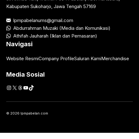
Kabupaten Sukoharjo, Jawa Tengah 57169
lpmpabelanums@gmail.com
Abdurrahman Muzaki (Media dan Komunikasi)
Athifah Jauharah (Iklan dan Pemasaran)
Navigasi
Website Resmi
Company Profile
Saluran Kami
Merchandise
Media Sosial
Instagram
X
Threads
YouTube
TikTok
© 2026 lpmpabelan.com